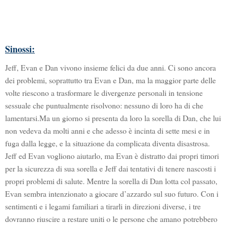
Sinossi:
Jeff, Evan e Dan vivono insieme felici da due anni. Ci sono ancora
dei problemi, soprattutto tra Evan e Dan, ma la maggior parte delle
volte riescono a trasformare le divergenze personali in tensione
sessuale che puntualmente risolvono: nessuno di loro ha di che
lamentarsi.
Ma un giorno si presenta da loro la sorella di Dan, che lui
non vedeva da molti anni e che adesso è incinta di sette mesi e in
fuga dalla legge, e la situazione da complicata diventa disastrosa.
Jeff ed Evan vogliono aiutarlo, ma Evan è distratto dai propri timori
per la sicurezza di sua sorella e Jeff dai tentativi di tenere nascosti i
propri problemi di salute. Mentre la sorella di Dan lotta col passato,
Evan sembra intenzionato a giocare d’azzardo sul suo futuro. Con i
sentimenti e i legami familiari a tirarli in direzioni diverse, i tre
dovranno riuscire a restare uniti o le persone che amano potrebbero