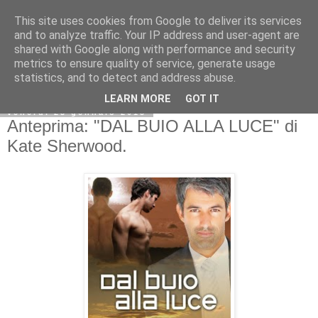
This site uses cookies from Google to deliver its services
and to analyze traffic. Your IP address and user-agent are
shared with Google along with performance and security
metrics to ensure quality of service, generate usage
statistics, and to detect and address abuse.
LEARN MORE
GOT IT
venerdì 23 gennaio 2015
Anteprima: "DAL BUIO ALLA LUCE" di
Kate Sherwood.