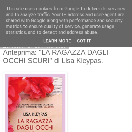
This site uses cookies from Google to deliver its services
and to analyze traffic. Your IP address and user-agent are
shared with Google along with performance and security
metrics to ensure quality of service, generate usage
statistics, and to detect and address abuse.
LEARN MORE
GOT IT
mercoledì 14 gennaio 2015
Anteprima: "LA RAGAZZA DAGLI
OCCHI SCURI" di Lisa Kleypas.