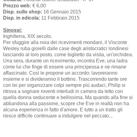
Prezzo web:
€ 6,00
Disp. sullo shop:
16 Gennaio 2015
Disp. in edicola:
11 Febbraio 2015
Sinossi:
Inghilterra, XIX secolo.
Per sfuggire alla noia dei ricevimenti mondani, il Visconte
Wesley ruba gioielli dalle case degli aristocratici londinesi
lasciando al loro posto, come biglietto da visita, un'orchidea.
Una sera, durante un ricevimento, incontra Eve, una ladra
come lui che finge di essere una principessa e ne rimane
affascinato. Così le propone un accordo: lavoreranno
insieme e si divideranno il bottino. Trascorrendo tante ore
con lei per organizzare colpi sempre più audaci, Philip si
ritrova a sognare roventi interludi in camera da letto con
quella donna seducente e bellissima. Ma quando alla fine si
abbandona alla passione, scopre che Eve in realtà non ha
alcuna esperienza in fatto d'amore. E tutto a un tratto gli
riesce difficile continuare a indulgere nel peccato...