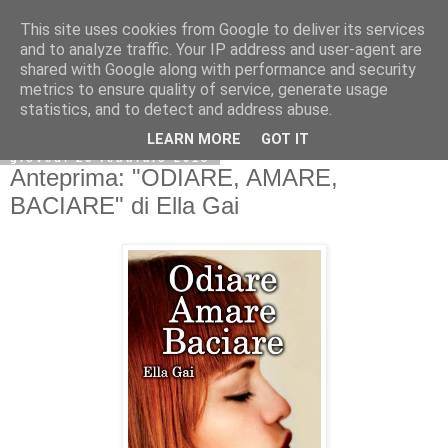
This site uses cookies from Google to deliver its services
and to analyze traffic. Your IP address and user-agent are
shared with Google along with performance and security
metrics to ensure quality of service, generate usage
statistics, and to detect and address abuse.
LEARN MORE
GOT IT
giovedì 26 febbraio 2015
Anteprima: "ODIARE, AMARE,
BACIARE" di Ella Gai