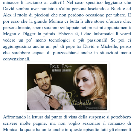
minacce li lasciamo ai cattivi!! Nel caso specifico leggiamo che
David sembra aver puntato un’altra persona lasciando a Buck e ad
Alex il ruolo di piccioni che non perdono occasione per tubare. E
poi ecco che la grande Monica ci butta lì altre storie d’amore che,
personalmente, spero saranno sviluppate nei prossimi appuntamenti:
Megan e Digger in primis. Ebbene sì, i due informatici li vorrei
vedere un po’ meno tecnologici e più passionali! Se poi ci
aggiungessimo anche un po’ di pepe tra David e Michelle, penso
che sarebbero capaci di punzecchiarsi anche in situazioni meno
convenzionali.
Affrontando la lettura dal punto di vista della suspense si potrebbero
scrivere molte pagine, ma non voglio sezionare il romanzo di
Monica, la quale ha unito anche in questo episodio tutti gli elementi