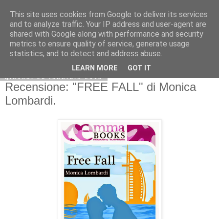
This site uses cookies from Google to deliver its services
and to analyze traffic. Your IP address and user-agent are
shared with Google along with performance and security
metrics to ensure quality of service, generate usage
statistics, and to detect and address abuse.
LEARN MORE
GOT IT
giovedì 26 febbraio 2015
Recensione: "FREE FALL" di Monica
Lombardi.