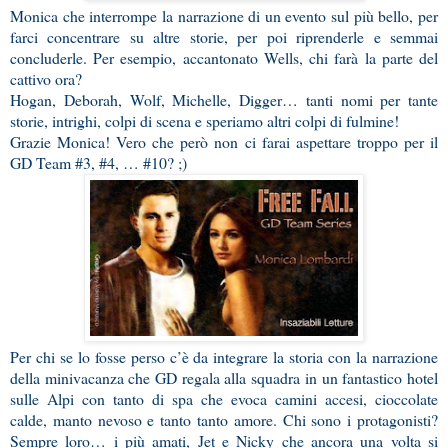
Monica che interrompe la narrazione di un evento sul più bello, per
farci concentrare su altre storie, per poi riprenderle e semmai
concluderle. Per esempio, accantonato Wells, chi farà la parte del
cattivo ora?
Hogan, Deborah, Wolf, Michelle, Digger… tanti nomi per tante
storie, intrighi, colpi di scena e speriamo altri colpi di fulmine!
Grazie Monica! Vero che però non ci farai aspettare troppo per il
GD Team #3, #4, … #10? ;)
Per chi se lo fosse perso c’è da integrare la storia con la narrazione
della minivacanza che GD regala alla squadra in un fantastico hotel
sulle Alpi con tanto di spa che evoca camini accesi, cioccolate
calde, manto nevoso e tanto tanto amore. Chi sono i protagonisti?
Sempre loro… i più amati, Jet e Nicky che ancora una volta si