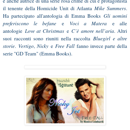
è anche autrice di una serie rosa crime di cui è protagonista
il tenente della Homicide Unit di Atlanta
Mike Summers
.
Ha partecipato all'antologia di Emma Books
Gli uomini
preferiscono le befane
e
Voci a Matera
e alle
antologie
Love at Christmas
e
C’è amore nell’aria
. Altri
suoi racconti sono riuniti nella raccolta
Bluegirl e altre
storie
.
Vertigo
,
Nicky
e
Free Fall
fanno invece parte della
serie "GD Team" (Emma Books).