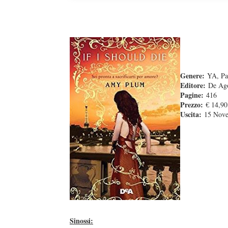
Genere:
YA, Pa
Editore:
De Ago
Pagine:
416
Prezzo:
€ 14,90
Uscita:
15 Nov
Sinossi: