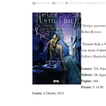
by
Unknown
on
14:57
in
Amy Plum
,
Anteprima
,
De 
“Intrigo, passione
Kirkus Reviews
“Tornano Kate e V
Una storia d’amore
Fallen
e
Shadowhu
Genere:
YA, Para
Editore:
De Agost
Pagine:
448
Prezzo:
€ 14,90
Uscita:
6
Ottobre 2015