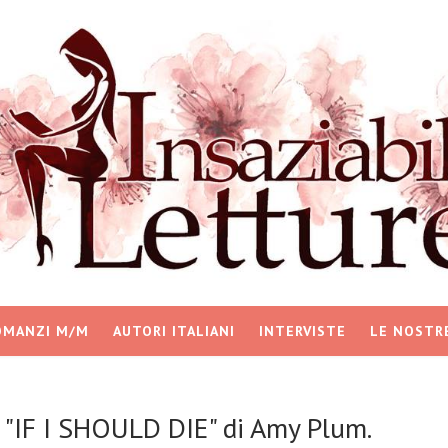
OMANZI M/M
AUTORI ITALIANI
INTERVISTE
LE NOSTR
e "IF I SHOULD DIE" di Amy Plum.