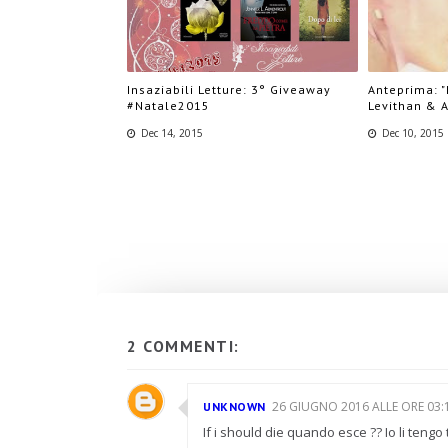
Insaziabili Letture: 3° Giveaway
Anteprima: "
#Natale2015
Levithan & 
Dec 14, 2015
Dec 10, 2015
2 COMMENTI:
26 GIUGNO 2016 ALLE ORE 03:
UNKNOWN
If i should die quando esce ?? Io li tengo 