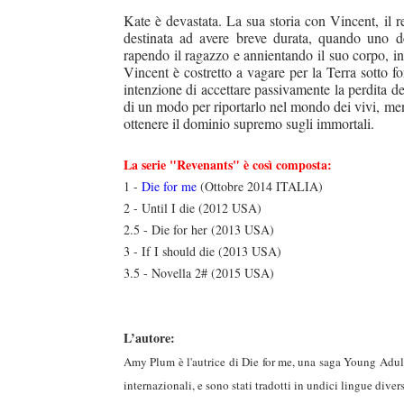
Kate è devastata. La sua storia con Vincent, il r
destinata ad avere breve durata, quando uno dei 
rapendo il ragazzo e annientando il suo corpo, i
Vincent è costretto a vagare per
la Terra
sotto fo
duso/#sthash.Y3EQJmde.dpuf
duso/#sthash.Y3EQJmde.dpuf
duso/#sthash.Y3EQJmde.dpuf
duso/#sthash.Y3EQJmde.dpuf
duso/#sthash.Y3EQJmde.dpuf
intenzione di accettare passivamente la perdita de
di un modo per riportarlo nel mondo dei vivi, ment
ottenere il dominio supremo sugli immortali.
La serie "Revenants" è così composta:
1 -
Die for me
(Ottobre 2014 ITALIA)
2 - Until I die (2012 USA)
2.5 - Die for her (2013 USA)
3 - If I should die (2013 USA)
3.5 - Novella 2# (2015 USA)
L’autore:
Amy Plum è l'autrice di Die for me, una saga Young Adult a
internazionali, e sono stati tradotti in undici lingue divers