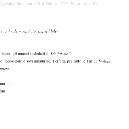
Agostini
,
Novembre 2016
,
Ottobre 2015
,
Paranormal YA
 e un finale mozzafiato. Imperdibile”
incent, gli amanti maledetti di
Die for me.”
 impossibile e sovrannaturale. Perfetta per tutte le fan di
Twilight
,
nters
.
normal
ini