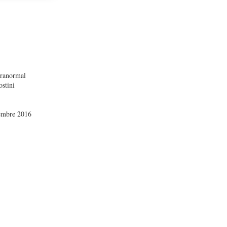
ranormal
stini
embre 2016