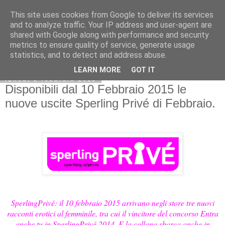
This site uses cookies from Google to deliver its services
and to analyze traffic. Your IP address and user-agent are
shared with Google along with performance and security
metrics to ensure quality of service, generate usage
statistics, and to detect and address abuse.
LEARN MORE
GOT IT
lunedì 9 febbraio 2015
Disponibili dal 10 Febbraio 2015 le
nuove uscite Sperling Privé di Febbraio.
SperlingPrivé: il 10 febbraio 2015 arrivano negli store tre nuovi
racconti erotici al femminile, tra cui il vincitore del concorso Entra
anche tu in SperlingPrivé 2014. E la collana sbarca anche in