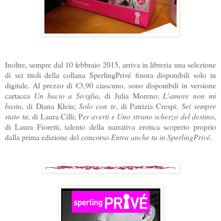
Inoltre, sempre dal 10 febbraio 2015, arriva in libreria una selezione
di sei titoli della collana SperlingPrivé finora disponibili solo in
digitale. Al prezzo di €3,90 ciascuno, sono disponibili in versione
cartacea
Un bacio a Siviglia
, di Julia Moreno;
L’amore non mi
basta
, di Diana Klein;
Solo con te
, di Patrizia Crespi;
Sei sempre
stato tu
, di Laura Cilli; P
er averti e Uno strano scherzo del destino
,
di Laura Fioretti, talento della narrativa erotica scoperto proprio
dalla prima edizione del concorso
Entra anche tu in SperlingPrivé
.