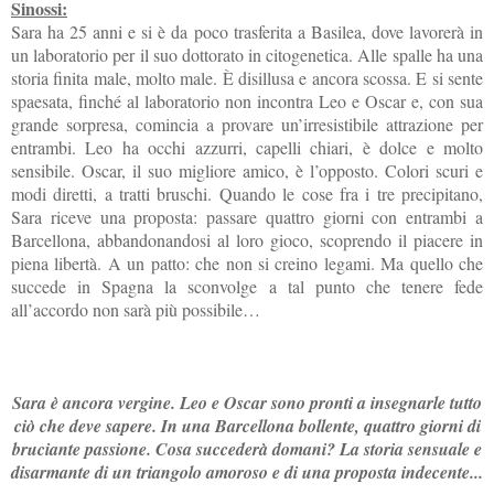
Sinossi:
Sara ha 25 anni e si è da poco trasferita a Basilea, dove lavorerà in
un laboratorio per il suo dottorato in citogenetica. Alle spalle ha una
storia finita male, molto male. È disillusa e ancora scossa. E si sente
spaesata, finché al laboratorio non incontra Leo e Oscar e, con sua
grande sorpresa, comincia a provare un’irresistibile attrazione per
entrambi. Leo ha occhi azzurri, capelli chiari, è dolce e molto
sensibile. Oscar, il suo migliore amico, è l’opposto. Colori scuri e
modi diretti, a tratti bruschi. Quando le cose fra i tre precipitano,
Sara riceve una proposta: passare quattro giorni con entrambi a
Barcellona, abbandonandosi al loro gioco, scoprendo il piacere in
piena libertà. A un patto: che non si creino legami. Ma quello che
succede in Spagna la sconvolge a tal punto che tenere fede
all’accordo non sarà più possibile…
Sara è ancora vergine. Leo e Oscar sono pronti a insegnarle tutto
ciò che deve sapere. In una Barcellona bollente, quattro giorni di
bruciante passione. Cosa succederà domani? La storia sensuale e
disarmante di un triangolo amoroso e di una proposta indecente...