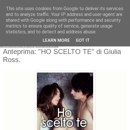
This site uses cookies from Google to deliver its services
and to analyze traffic. Your IP address and user-agent are
shared with Google along with performance and security
metrics to ensure quality of service, generate usage
statistics, and to detect and address abuse.
LEARN MORE
GOT IT
martedì 28 luglio 2015
Anteprima: "HO SCELTO TE" di Giulia
Ross.