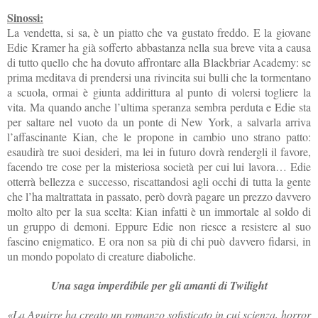
Sinossi:
La vendetta, si sa, è un piatto che va gustato freddo. E la giovane
Edie Kramer ha già sofferto abbastanza nella sua breve vita a causa
di tutto quello che ha dovuto affrontare alla Blackbriar Academy: se
prima meditava di prendersi una rivincita sui bulli che la tormentano
a scuola, ormai è giunta addirittura al punto di volersi togliere la
vita. Ma quando anche l’ultima speranza sembra perduta e Edie sta
per saltare nel vuoto da un ponte di New York, a salvarla arriva
l’affascinante Kian, che le propone in cambio uno strano patto:
esaudirà tre suoi desideri, ma lei in futuro dovrà rendergli il favore,
facendo tre cose per la misteriosa società per cui lui lavora… Edie
otterrà bellezza e successo, riscattandosi agli occhi di tutta la gente
che l’ha maltrattata in passato, però dovrà pagare un prezzo davvero
molto alto per la sua scelta: Kian infatti è un immortale al soldo di
un gruppo di demoni. Eppure Edie non riesce a resistere al suo
fascino enigmatico. E ora non sa più di chi può davvero fidarsi, in
un mondo popolato di creature diaboliche.
Una saga imperdibile per gli amanti di Twilight
«La Aguirre ha creato un romanzo sofisticato in cui scienza, horror