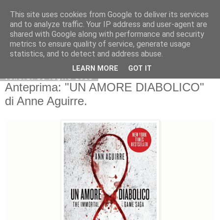
This site uses cookies from Google to deliver its services
and to analyze traffic. Your IP address and user-agent are
shared with Google along with performance and security
metrics to ensure quality of service, generate usage
statistics, and to detect and address abuse.
LEARN MORE
GOT IT
venerdì 31 luglio 2015
Anteprima: "UN AMORE DIABOLICO"
di Anne Aguirre.