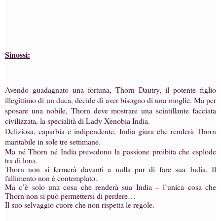
Sinossi:
Avendo guadagnato una fortuna, Thorn Dautry, il potente figlio
illegittimo di un duca, decide di aver bisogno di una moglie. Ma per
sposare una nobile, Thorn deve mostrare una scintillante facciata
civilizzata, la specialità di Lady Xenobia India.
Deliziosa, caparbia e indipendente, India giura che renderà Thorn
maritabile in sole tre settimane.
Ma né Thorn né India prevedono la passione proibita che esplode
tra di loro.
Thorn non si fermerà davanti a nulla pur di fare sua India. Il
fallimento non è contemplato.
Ma c’è solo una cosa che renderà sua India – l’unica cosa che
Thorn non si può permettersi di perdere…
Il suo selvaggio cuore che non rispetta le regole.