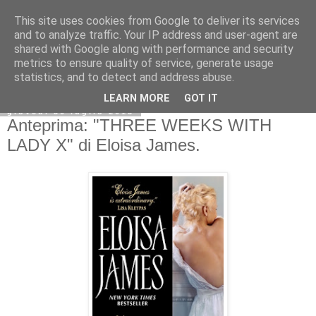
This site uses cookies from Google to deliver its services
and to analyze traffic. Your IP address and user-agent are
shared with Google along with performance and security
metrics to ensure quality of service, generate usage
statistics, and to detect and address abuse.
LEARN MORE
GOT IT
giovedì 30 luglio 2015
Anteprima: "THREE WEEKS WITH
LADY X" di Eloisa James.