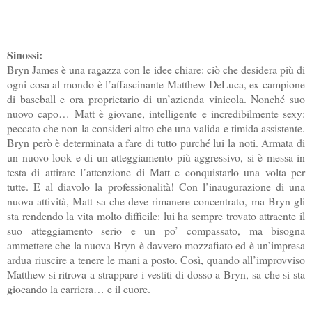
Sinossi:
Bryn James è una ragazza con le idee chiare: ciò che desidera più di
ogni cosa al mondo è l’affascinante Matthew DeLuca, ex campione
di baseball e ora proprietario di un’azienda vinicola. Nonché suo
nuovo capo… Matt è giovane, intelligente e incredibilmente sexy:
peccato che non la consideri altro che una valida e timida assistente.
Bryn però è determinata a fare di tutto purché lui la noti. Armata di
un nuovo look e di un atteggiamento più aggressivo, si è messa in
testa di attirare l’attenzione di Matt e conquistarlo una volta per
tutte. E al diavolo la professionalità! Con l’inaugurazione di una
nuova attività, Matt sa che deve rimanere concentrato, ma Bryn gli
sta rendendo la vita molto difficile: lui ha sempre trovato attraente il
suo atteggiamento serio e un po’ compassato, ma bisogna
ammettere che la nuova Bryn è davvero mozzafiato ed è un’impresa
ardua riuscire a tenere le mani a posto. Così, quando all’improvviso
Matthew si ritrova a strappare i vestiti di dosso a Bryn, sa che si sta
giocando la carriera… e il cuore.