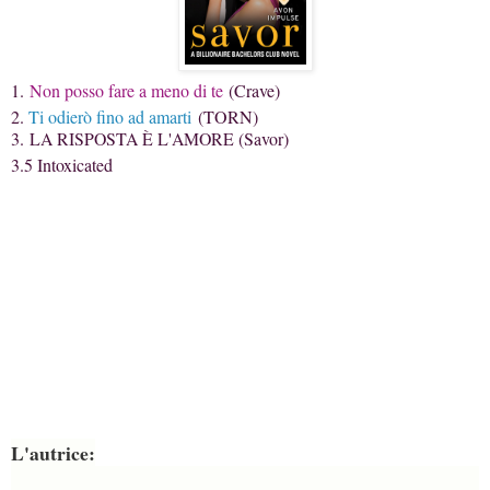
1.
Non posso fare a meno di te
(Crave)
2.
Ti odierò fino ad amarti
(TORN)
3.
LA RISPOSTA È L'AMORE (
Savor)
3.5 Intoxicated
L'autrice: