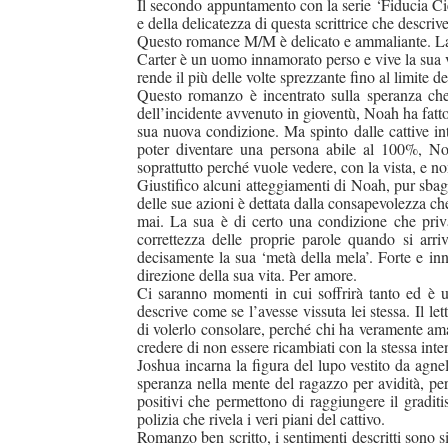
Il secondo appuntamento con la serie ‘Fiducia Ci
e della delicatezza di questa scrittrice che descriv
Questo romance M/M è delicato e ammaliante. La 
Carter è un uomo innamorato perso e vive la sua vi
rende il più delle volte sprezzante fino al limite del
Questo romanzo è incentrato sulla speranza che
dell’incidente avvenuto in gioventù, Noah ha fatto
sua nuova condizione. Ma spinto dalle cattive int
poter diventare una persona abile al 100%, Noa
soprattutto perché vuole vedere, con la vista, e n
Giustifico alcuni atteggiamenti di Noah, pur sbagl
delle sue azioni è dettata dalla consapevolezza ch
mai. La sua è di certo una condizione che priva
correttezza delle proprie parole quando si arri
decisamente la sua ‘metà della mela’. Forte e in
direzione della sua vita. Per amore.
Ci saranno momenti in cui soffrirà tanto ed è 
descrive come se l’avesse vissuta lei stessa. Il le
di volerlo consolare, perché chi ha veramente ama
credere di non essere ricambiati con la stessa inte
Joshua incarna la figura del lupo vestito da agnel
speranza nella mente del ragazzo per avidità, per
positivi che permettono di raggiungere il gradit
polizia che rivela i veri piani del cattivo.
Romanzo ben scritto, i sentimenti descritti sono s