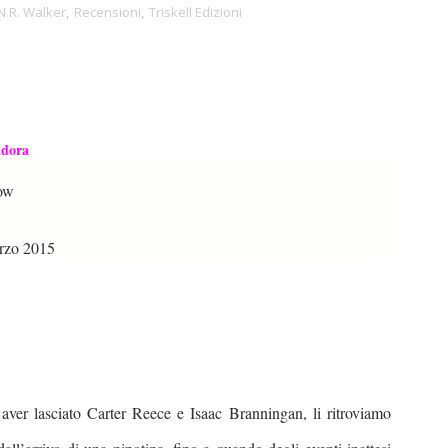
N.R. Walker
,
Recensioni
,
Triskell Edizioni
ndora
ow
zo 2015
aver lasciato Carter Reece e Isaac Branningan, li ritroviamo