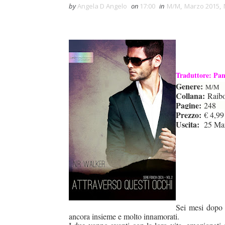
by
Angela D Angelo
on
17:00
in
M/M
,
Marzo 2015
,
Traduttore: Pa
Genere:
M/M
Collana:
Raib
Pagine:
248
Prezzo:
€ 4,99
Uscita:
25 Mar
Sei mesi dopo 
ancora insieme e molto innamorati.