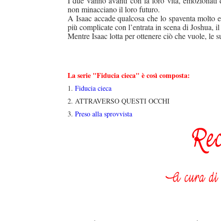
I due vanno avanti con la loro vita, emozionati d
non minacciano il loro futuro.
A Isaac accade qualcosa che lo spaventa molto e 
più complicate con l’entrata in scena di Joshua, il
Mentre Isaac lotta per ottenere ciò che vuole, le s
La serie "Fiducia cieca" è così composta:
1.
Fiducia cieca
2. ATTRAVERSO QUESTI OCCHI
3.
Preso alla sprovvista
duso/#sthash.Y3EQJmde.dpuf
duso/#sthash.Y3EQJmde.dpuf
duso/#sthash.Y3EQJmde.dpuf
duso/#sthash.Y3EQJmde.dpuf
duso/#sthash.Y3EQJmde.dpuf