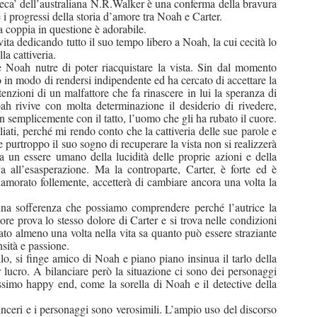
eca’ dell’australiana N.R.Walker è una conferma della bravura
e i progressi della storia d’amore tra Noah e Carter.
coppia in questione è adorabile.
ta dedicando tutto il suo tempo libero a Noah, la cui cecità lo
la cattiveria.
 Noah nutre di poter riacquistare la vista. Sin dal momento
 in modo di rendersi indipendente ed ha cercato di accettare la
enzioni di un malfattore che fa rinascere in lui la speranza di
h rivive con molta determinazione il desiderio di rivedere,
on semplicemente con il tatto, l’uomo che gli ha rubato il cuore.
iati, perché mi rendo conto che la cattiveria delle sue parole e
e purtroppo il suo sogno di recuperare la vista non si realizzerà
 un essere umano della lucidità delle proprie azioni e della
va all’esasperazione. Ma la controparte, Carter, è forte ed
è
namorato follemente, accetterà di cambiare ancora una volta la
una sofferenza che possiamo comprendere perché l’autrice la
ttore prova lo stesso dolore di Carter e si trova nelle condizioni
to almeno una volta nella vita sa quanto può essere straziante
nsità e passione.
lo, si finge amico di Noah e piano piano insinua il tarlo della
 lucro. A bilanciare però la situazione ci sono dei personaggi
issimo happy end, come la sorella di Noah e il detective della
inceri e i personaggi sono verosimili. L’ampio uso del discorso