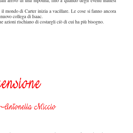
all’arrivo di una nipotina, fino a quando degli eventi inattesi
il mondo di Carter inizia a vacillare. Le cose si fanno ancora
 nuovo collega di Isaac.
ue azioni rischiano di costargli ciò di cui ha più bisogno.