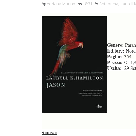
by
Adriana Munno
on
18:31
in
Anteprima
,
Laurell 
Genere:
Paran
Editore:
Nord
Pagine:
354
Prezzo:
€ 14,
Uscita:
29 Set
Sinossi: