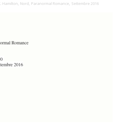
K. Hamilton
,
Nord
,
Paranormal Romance
,
Settembre 2016
ormal Romance
90
tembre 2016