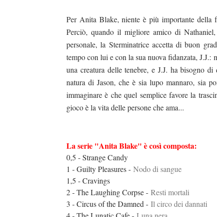
Per Anita Blake, niente è più importante della f
Perciò, quando il migliore amico di Nathaniel,
personale,
la Sterminatrice
accetta di buon grado 
tempo con lui e con la sua nuova fidanzata, J.J.: 
una creatura delle tenebre, e J.J. ha bisogno di 
natura di Jason, che è sia lupo mannaro, sia 
immaginare è che quel semplice favore la trascin
gioco è la vita delle persone che ama...
La serie "Anita Blake" è così composta:
duso/#sthash.Y3EQJmde.dpuf
duso/#sthash.Y3EQJmde.dpuf
duso/#sthash.Y3EQJmde.dpuf
duso/#sthash.Y3EQJmde.dpuf
duso/#sthash.Y3EQJmde.dpuf
0,5 - Strange Candy
1 - Guilty Pleasures -
Nodo di sangue
1,5 - Cravings
2 - The Laughing Corpse -
Resti mortali
3 - Circus of the Damned -
Il circo dei dannati
4 - The Lunatic Cafe -
Luna nera