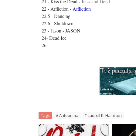
21 - Kiss the Dead -
Kiss and Dead
22 - Affliction -
Affliction
22,5 - Dancing
22,6 - Shutdown
23 -
Jason - JASON
24- Dead Ice
26 -
Tags
# Anteprima
# Laurell K. Hamilton