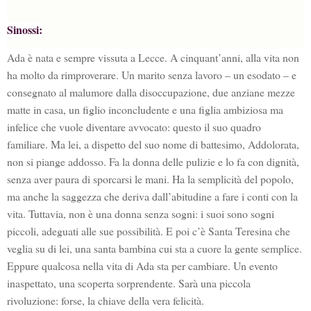
Sinossi:
Ada è nata e sempre vissuta a Lecce. A cinquant’anni, alla vita non
ha molto da rimproverare. Un marito senza lavoro – un esodato – e
consegnato al malumore dalla disoccupazione, due anziane mezze
matte in casa, un figlio inconcludente e una figlia ambiziosa ma
infelice che vuole diventare avvocato: questo il suo quadro
familiare. Ma lei, a dispetto del suo nome di battesimo, Addolorata,
non si piange addosso. Fa la donna delle pulizie e lo fa con dignità,
senza aver paura di sporcarsi le mani. Ha la semplicità del popolo,
ma anche la saggezza che deriva dall’abitudine a fare i conti con la
vita. Tuttavia, non è una donna senza sogni: i suoi sono sogni
piccoli, adeguati alle sue possibilità. E poi c’è Santa Teresina che
veglia su di lei, una santa bambina cui sta a cuore la gente semplice.
Eppure qualcosa nella vita di Ada sta per cambiare. Un evento
inaspettato, una scoperta sorprendente. Sarà una piccola
rivoluzione: forse, la chiave della vera felicità.