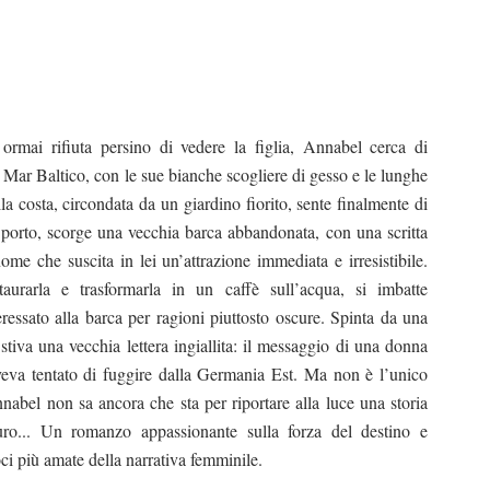
rmai rifiuta persino di vedere la figlia, Annabel cerca di
l Mar Baltico, con le sue bianche scogliere di gesso e le lunghe
a costa, circondata da un giardino fiorito, sente finalmente di
l porto, scorge una vecchia barca abbandonata, con una scritta
me che suscita in lei un’attrazione immediata e irresistibile.
urarla e trasformarla in un caffè sull’acqua, si imbatte
eressato alla barca per ragioni piuttosto oscure. Spinta da una
stiva una vecchia lettera ingiallita: il messaggio di una donna
aveva tentato di fuggire dalla Germania Est. Ma non è l’unico
nabel non sa ancora che sta per riportare alla luce una storia
ro... Un romanzo appassionante sulla forza del destino e
oci più amate della narrativa femminile.