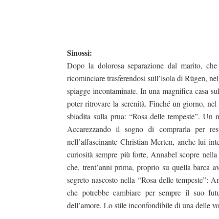
Sinossi:
Dopo la dolorosa separazione dal marito, che o
ricominciare trasferendosi sull’isola di Rügen, ne
spiagge incontaminate. In una magnifica casa sull
poter ritrovare la serenità. Finché un giorno, ne
sbiadita sulla prua: “Rosa delle tempeste”. Un no
Accarezzando il sogno di comprarla per resta
nell’affascinante Christian Merten, anche lui int
curiosità sempre più forte, Annabel scopre nella 
che, trent’anni prima, proprio su quella barca 
segreto nascosto nella “Rosa delle tempeste”: An
che potrebbe cambiare per sempre il suo futu
dell’amore. Lo stile inconfondibile di una delle v