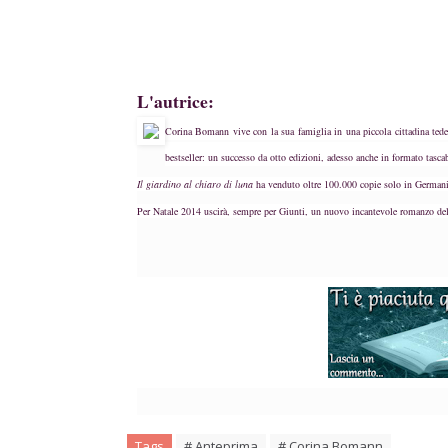
L'autrice:
Corina Bomann
vive con la sua famiglia in una piccola cittadina te
bestseller: un successo da otto edizioni, adesso anche in formato tascab
Il giardino al chiaro di luna
ha venduto oltre 100.000 copie solo in Germania
Per Natale 2014 uscirà, sempre per Giunti, un nuovo incantevole romanzo dell
Tags
# Anteprima
# Corina Bomann