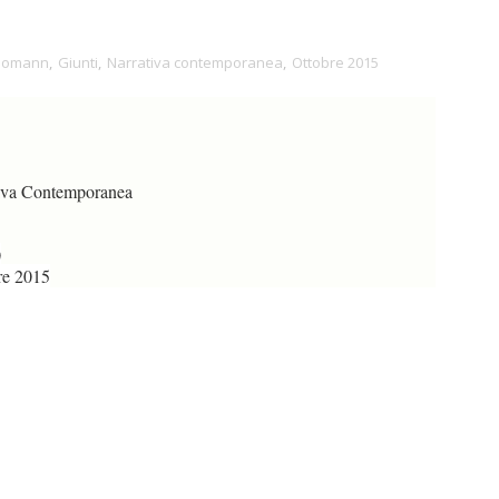
 Bomann
,
Giunti
,
Narrativa contemporanea
,
Ottobre 2015
iva Contemporanea
0
re 2015