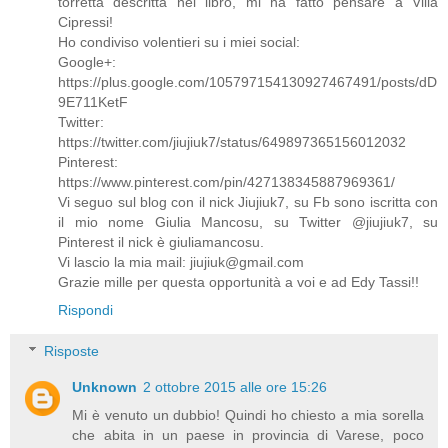
torretta descritta nel libro, mi ha fatto pensare a Villa
Cipressi!
Ho condiviso volentieri su i miei social:
Google+:
https://plus.google.com/105797154130927467491/posts/dD
9E711KetF
Twitter:
https://twitter.com/jiujiuk7/status/649897365156012032
Pinterest:
https://www.pinterest.com/pin/427138345887969361/
Vi seguo sul blog con il nick Jiujiuk7, su Fb sono iscritta con
il mio nome Giulia Mancosu, su Twitter @jiujiuk7, su
Pinterest il nick è giuliamancosu.
Vi lascio la mia mail: jiujiuk@gmail.com
Grazie mille per questa opportunità a voi e ad Edy Tassi!!
Rispondi
Risposte
Unknown
2 ottobre 2015 alle ore 15:26
Mi è venuto un dubbio! Quindi ho chiesto a mia sorella
che abita in un paese in provincia di Varese, poco