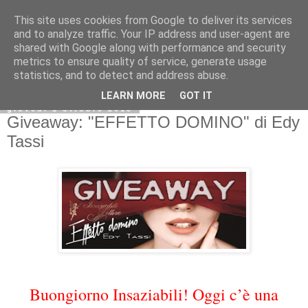
This site uses cookies from Google to deliver its services
and to analyze traffic. Your IP address and user-agent are
shared with Google along with performance and security
metrics to ensure quality of service, generate usage
statistics, and to detect and address abuse.
LEARN MORE
GOT IT
giovedì 1 ottobre 2015
Giveaway: "EFFETTO DOMINO" di Edy
Tassi
Buongiorno Insaziabili! Oggi c’è una