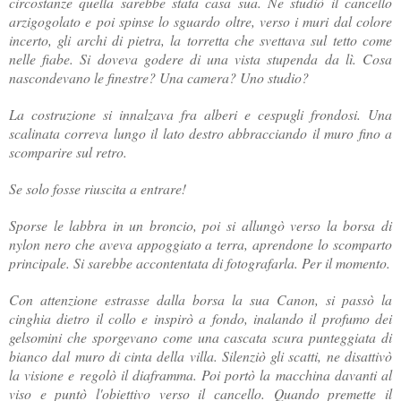
circostanze quella sarebbe stata casa sua. Ne studiò il cancello
arzigogolato e poi spinse lo sguardo oltre, verso i muri dal colore
incerto, gli archi di pietra, la torretta che svettava sul tetto come
nelle fiabe. Si doveva godere di una vista stupenda da lì. Cosa
nascondevano le finestre? Una camera? Uno studio?
La costruzione si innalzava fra alberi e cespugli frondosi. Una
scalinata correva lungo il lato destro abbracciando il muro fino a
scomparire sul retro.
Se solo fosse riuscita a entrare!
Sporse le labbra in un broncio, poi si allungò verso la borsa di
nylon nero che aveva appoggiato a terra, aprendone lo scomparto
principale. Si sarebbe accontentata di fotografarla. Per il momento.
Con attenzione estrasse dalla borsa la sua Canon, si passò la
cinghia dietro il collo e inspirò a fondo, inalando il profumo dei
gelsomini che sporgevano come una cascata scura punteggiata di
bianco dal muro di cinta della villa. Silenziò gli scatti, ne disattivò
la visione e regolò il diaframma. Poi portò la macchina davanti al
viso e puntò l'obiettivo verso il cancello. Quando premette il