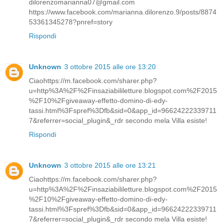
dilorenzomarianna07@gmail.com
https://www.facebook.com/marianna.dilorenzo.9/posts/8874
53361345278?pnref=story
Rispondi
Unknown
3 ottobre 2015 alle ore 13:20
Ciaohttps://m.facebook.com/sharer.php?
u=http%3A%2F%2Finsaziabililetture.blogspot.com%2F2015
%2F10%2Fgiveaway-effetto-domino-di-edy-
tassi.html%3Fspref%3Dfb&sid=0&app_id=96624222339711
7&referrer=social_plugin&_rdr secondo mela Villa esiste!
Rispondi
Unknown
3 ottobre 2015 alle ore 13:21
Ciaohttps://m.facebook.com/sharer.php?
u=http%3A%2F%2Finsaziabililetture.blogspot.com%2F2015
%2F10%2Fgiveaway-effetto-domino-di-edy-
tassi.html%3Fspref%3Dfb&sid=0&app_id=96624222339711
7&referrer=social_plugin&_rdr secondo mela Villa esiste!