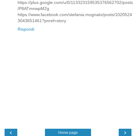
https://plus.google.com/u/0/113323159535376562702/posts
/P8ATmnwpM2g
https://www.facebook.com/stefania.mognato/posts/1020524
3043651461?pnref=story
Rispondi
‹
›
Home page