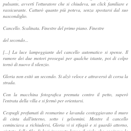
pulsante, avvertì l'otturatore che si chiudeva, un click familiare e
rassicurante. Catturò quanto più poteva, senza spostarsi dal suo
nascondiglio.
Cancello. Scalinata. Finestre del primo piano. Finestre
del secondo...
[...] La luce lampeggiante del cancello automatico si spense. Il
rumore dei due motori proseguì per qualche istante, poi di colpo
tornò di nuovo il silenzio.
Gloria non esitò un secondo. Si alzò veloce e attraversò di corsa la
strada.
Con la macchina fotografica premuta contro il petto, superò
l'entrata della villa e si fermò per orientarsi.
Cespugli profumati di rosmarino e lavanda costeggiavano il muro
di cinta dall'interno, sotto i gelsomini. Mentre il cancello
cominciava a richiudersi, Gloria vi si rifugiò e si guardò attorno,
aiutata dalla fila di luci incassate lungo il viale che aggirava la