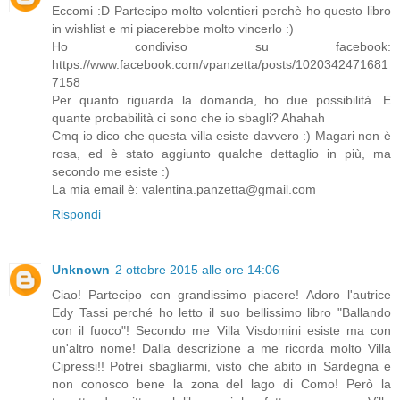
Eccomi :D Partecipo molto volentieri perchè ho questo libro
in wishlist e mi piacerebbe molto vincerlo :)
Ho condiviso su facebook:
https://www.facebook.com/vpanzetta/posts/1020342471681
7158
Per quanto riguarda la domanda, ho due possibilità. E
quante probabilità ci sono che io sbagli? Ahahah
Cmq io dico che questa villa esiste davvero :) Magari non è
rosa, ed è stato aggiunto qualche dettaglio in più, ma
secondo me esiste :)
La mia email è: valentina.panzetta@gmail.com
Rispondi
Unknown
2 ottobre 2015 alle ore 14:06
Ciao! Partecipo con grandissimo piacere! Adoro l'autrice
Edy Tassi perché ho letto il suo bellissimo libro "Ballando
con il fuoco"! Secondo me Villa Visdomini esiste ma con
un'altro nome! Dalla descrizione a me ricorda molto Villa
Cipressi!! Potrei sbagliarmi, visto che abito in Sardegna e
non conosco bene la zona del lago di Como! Però la