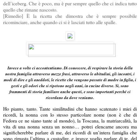
dell’iceberg. Che è poco, ma è pur sempre quello che ci indica tutto
quello che rimane nascosto.
[Rimedio] È la ricetta che dimostra che è sempre possibile
ricominciare, anche quando ci si è lasciati tutto alle spalle
.
Invece a volte ci accontentiamo. Di conoscere, di respirare la storia della
nostra famiglia attraverso mezze frasi, attraverso le abitudini, gli incontri, i
modi di dire e gli aneddoti, le ricette che vengono passate di madre in figlia, i
gesti e gli odori che si ripetono negli anni, in cucine diverse. Sì, sono
frammenti di storia familiare anche questi, e sono importanti perché ci
ricordano da dove veniamo.
Ho pianto, tanto. Tante similitudini che hanno scatenato i miei di
ricordi, la nonna con lo stesso particolare nome (non è che di
Fedora ce ne siano tante al mondo), la Toscana, la matriarcalità, la
vita di una nonna senza un nonno… potrei elencarne ancora ma
significherebbe parlare di me, dei ricordi di un’intera famiglia che
sono rimasta l’ultima a custodire, e invece voglio parlare di te, del