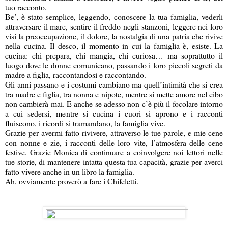
tuo racconto.
Be’, è stato semplice, leggendo, conoscere la tua famiglia, vederli
attraversare il mare, sentire il freddo negli stanzoni, leggere nei loro
visi la preoccupazione, il dolore, la nostalgia di una patria che rivive
nella cucina. Il desco, il momento in cui la famiglia è, esiste. La
cucina: chi prepara, chi mangia, chi curiosa… ma soprattutto il
luogo dove le donne comunicano, passando i loro piccoli segreti da
madre a figlia, raccontandosi e raccontando.
Gli anni passano e i costumi cambiano ma quell’intimità che si crea
tra madre e figlia, tra nonna e nipote, mentre si mette amore nel cibo
non cambierà mai. E anche se adesso non c’è più il focolare intorno
a cui sedersi, mentre si cucina i cuori si aprono e i racconti
fluiscono, i ricordi si tramandano, la famiglia vive.
Grazie per avermi fatto rivivere, attraverso le tue parole, e mie cene
con nonne e zie, i racconti delle loro vite, l’atmosfera delle cene
festive. Grazie Monica di continuare a coinvolgere noi lettori nelle
tue storie, di mantenere intatta questa tua capacità, grazie per averci
fatto vivere anche in un libro la famiglia.
Ah, ovviamente proverò a fare i Chifeletti.