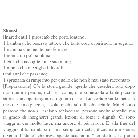
Sinossi:
[Ingredienti] 1 piroscafo che porta lontano;
1 bambina che osserva tutto, e che tante cose capirà solo in seguito;
1 mamma che niente può fermare;
1 nonna un po’ bambina;
1 città che accoglie tra le sue mura;
1 nipote che raccoglie i ricordi;
tanti anni che passano;
1 spruzzata di rimpianto per quello che non è mai stato raccontato
[Preparazione] C’è la storia grande, quella che deciderà solo dopo
molti anni i perché, i chi e i come, che si mescola a tante piccole
storie, che appartengono a ognuno di noi. La storia grande mette in
moto le tante piccole, a volte rischiando di schiacciarle. Ma ci sono
persone che non si lasciano schiacciare, persone anche semplici ma
in grado di insegnarci grandi lezioni di forza e dignità. Ci sono
viaggi in cui molto lasci, ma ancora di più ritrovi. E alla fine del
viaggio, il tramandarsi di una semplice ricetta, il cucinare insieme,
diventa il “detto” che trova spazio accanto al “non detto”. La punta