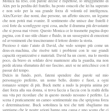
Monica ha reso, con parole decise e rispettose, lo struggimento di
Alex per la perdita del fratello, ha posto ostacoli che lei ha superato
e non solo per la sua grande forza di volontà ed intelligenza.
Alex/Xavier: due nomi, due persone, un affetto sincero, un legame
che non potrà mai svanire. Il sentimento che unisce due fratelli è
così forte da sconfiggere ogni cosa, anche il dramma più devastante
che si possa mai vivere. Questo Monica ce lo trasmette pagina dopo
pagina, con il suo stile chiaro e fluido, in un susseguirsi di emozioni
ed avvenimenti che trascineranno il lettore dentro la storia.
Prezioso è stato l’aiuto di David, che vedo sempre più come un
deus-ex-machina, che risolve tutti i problemi con le sue grandi
capacità organizzative e materiali. David ha un cuore, ma lo mostra
poco, da bravo ex soldato deve mantenere alta la guardia, ma non
perde alcuna sfumatura del suo fascino, anzi se ne arricchisce con il
passar del tempo.
Dulcis in fundo, però, fatemi spendere due parole sul mio
personaggio preferito, un uomo bello, dentro e fuori, a ogni
romanzo sempre di più. Buck mette a nudo la propria anima per
dare forza alla sua donna, si trova faccia a faccia con la realtà della
sua vita per ricordare che in questo mondo nessuno è perfetto. La
scena è praticamente un cameo sentimentale ma che sprigiona forza
e determinazione. Buck sottolinea la tesi che tutti sbagliamo ma
sappiamo che le nostre azioni hanno una causa e uno scopo che ci