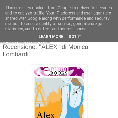
This site uses cookies from Google to deliver its services
and to analyze traffic. Your IP address and user-agent are
shared with Google along with performance and security
metrics to ensure quality of service, generate usage
statistics, and to detect and address abuse.
LEARN MORE
GOT IT
martedì 7 aprile 2015
Recensione: "ALEX" di Monica
Lombardi.