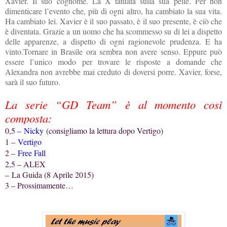
Xavier. Il suo cognome. La X tatuata sulla sua pelle. Per non
dimenticare l’evento che, più di ogni altro, ha cambiato la sua vita.
Ha cambiato lei. Xavier è il suo passato, è il suo presente, è ciò che
è diventata. Grazie a un uomo che ha scommesso su di lei a dispetto
delle apparenze, a dispetto di ogni ragionevole prudenza. E ha
vinto.Tornare in Brasile ora sembra non avere senso. Eppure può
essere l’unico modo per trovare le risposte a domande che
Alexandra non avrebbe mai creduto di doversi porre. Xavier, forse,
sarà il suo futuro.
La serie “GD Team” è al momento così
composta:
0,5 –
Nicky
(consigliamo la lettura dopo Vertigo)
1 –
Vertigo
2 –
Free Fall
2,5 – ALEX
–
La Guida (8 Aprile 2015)
3 – Prossimamente…