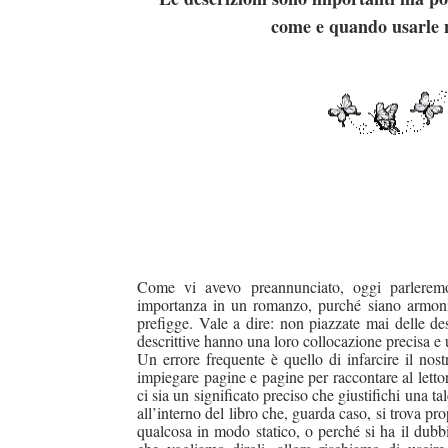
come e quando usarle n
Come vi avevo preannunciato, oggi parleremo 
importanza in un romanzo, purché siano armonizz
prefigge. Vale a dire: non piazzate mai delle desc
descrittive hanno una loro collocazione precisa e u
Un errore frequente è quello di infarcire il nost
impiegare pagine e pagine per raccontare al lett
ci sia un significato preciso che giustifichi una t
all’interno del libro che, guarda caso, si trova pr
qualcosa in modo statico, o perché si ha il dubbio