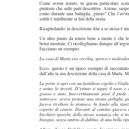
Come avrete notato, in questa particolare scena
piuttosto che sulle parti descrittive. Azione, sus
conto durante una battaglia, giusto? Che l’avver
sottili è ininfluente ai fini della storia.
Ricapitolando: la descrizione fine a se stessa è inu
Un altro punto da tenere bene a mente è che le 
bensì mostrate. Ci ricolleghiamo dunque all’argom
Facciamo un esempio:
La casa di Marta era vecchia, sporca e maleodora
Ecco, questo è un tipico esempio di raccontato
dall’alto la sua descrizione della casa di Marta. 
La porta si aprì con un fastidioso cigolio e Giuli
e urina lo investì. D’istinto si tappò il naso 
grasso e unto. Inavvertitamente posò il piede
sottovoce: aveva pestato una strana poltiglia gi
faceva rivoltare lo stomaco. In fondo alla sta
coperto di cenere. Davanti al camino giaceva u
bicchieri sporchi, della stessa sostanza che si 
bisogno, senza ombra di dubbio, di una bella ripu