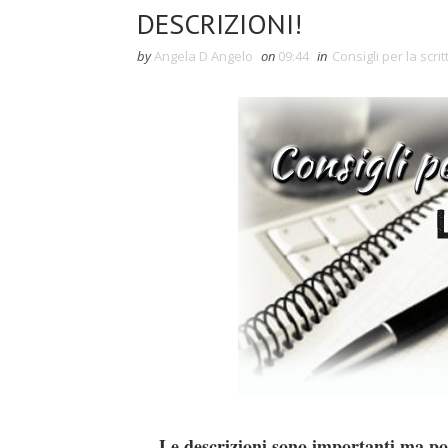
DESCRIZIONI!
by
Angela D Angelo
on
09:44
in
Consigli per la scri
Le descrizioni sono importanti ma po