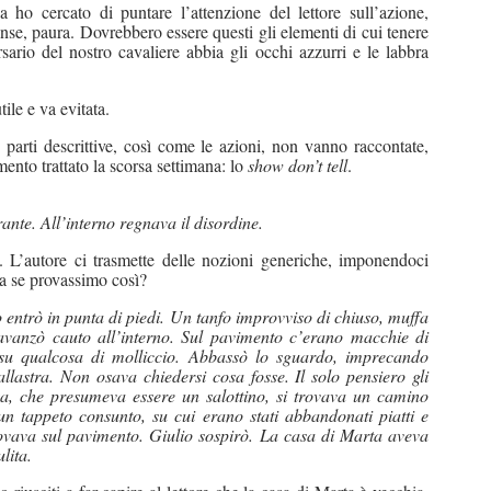
 ho cercato di puntare l’attenzione del lettore sull’azione,
pense, paura. Dovrebbero essere questi gli elementi di cui tenere
sario del nostro cavaliere abbia gli occhi azzurri e le labbra
tile e va evitata.
parti descrittive, così come le azioni, non vanno raccontate,
ento trattato la scorsa settimana: lo
show don’t tell
.
nte. All’interno regnava il disordine.
. L’autore ci trasmette delle nozioni generiche, imponendoci
Ma se provassimo così?
o entrò in punta di piedi. Un tanfo improvviso di chiuso, muffa
e avanzò cauto all’interno. Sul pavimento c’erano macchie di
 su qualcosa di molliccio. Abbassò lo sguardo, imprecando
allastra. Non osava chiedersi cosa fosse. Il solo pensiero gli
nza, che presumeva essere un salottino, si trovava un camino
n tappeto consunto, su cui erano stati abbandonati piatti e
trovava sul pavimento. Giulio sospirò. La casa di Marta aveva
lita.