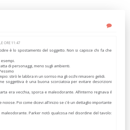
E ORE 11:47
idire è lo spostamento del soggetto. Non si capisce chi fa che
i esempi.
ratta di personaggi, meno sugli ambienti.
 Pessimo
io: stirò le labbra in un sorriso ma gli occhi rimasero gelidi.
ne soggettiva è una buona scorciatoia per evitare descrizioni
arta era vecchia, sporca e maleodorante. All’interno regnava il
 noiose. Poi come dicevi all'inizio se c'è un dettaglio importante
e maleodorante. Parker notò qualcosa nel disordine del tavolo: