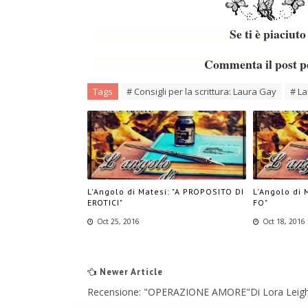
Se ti è piaciut
Commenta il post pe
Tags
# Consigli per la scrittura: Laura Gay
# L
L'Angolo di Matesi: "A PROPOSITO DI
L'Angolo di M
EROTICI"
FO"
Oct 25, 2016
Oct 18, 2016
Newer Article
Recensione: "OPERAZIONE AMORE"di Lora Leig