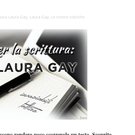
ttura: Laura Gay
,
Laura Gay
,
Le nostre rubriche
ssono rendere poco scorrevole un testo. Scoprite