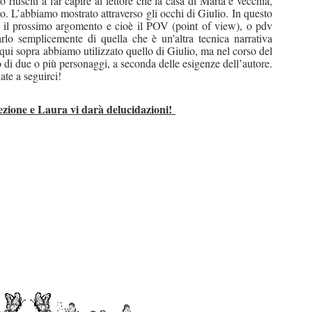
riusciti a far capire al lettore che la casa di Marta è vecchia,
. L’abbiamo mostrato attraverso gli occhi di Giulio. In questo
 il prossimo argomento e cioè il POV (point of view), o pdv
rlo semplicemente di quella che è un'altra tecnica narrativa
 qui sopra abbiamo utilizzato quello di Giulio, ma nel corso del
di due o più personaggi, a seconda delle esigenze dell’autore.
te a seguirci!
zione e Laura vi darà delucidazioni!