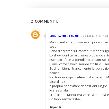
2 COMMENTI:
24 GIUGNO 2015 ALL
MONICA MONTANARI
Ma in realta nel primo esempio a infast
cosa.
Sono d'accordo sui contenuti meno sugl
Lo show dont tell è prezioso quando si t
Esempio "fece la parodia di un sorriso"
Dimmi come cavolo sorride sto tizio. Esemp
Sugli ambienti francamente la percezio
noiose.
Nei tuoi esempi preferivo «La casa di M
disordine.»
e proprio per evitare descrizioni lunghe e
lo si segnala:
«La casa di Marta era vecchia, sporca 
un topo senza testa»
Rispondi