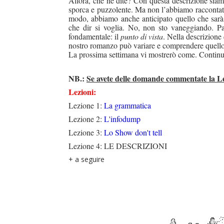
Allora, che ne dite? Con questa descrizione siamo 
sporca e puzzolente. Ma non l’abbiamo raccontato
modo, abbiamo anche anticipato quello che sarà
che dir si voglia. No, non sto vaneggiando. Pa
fondamentale: il
punto di vista
. Nella descrizione
duso/#sthash.Y3EQJmde.dpuf
duso/#sthash.Y3EQJmde.dpuf
duso/#sthash.Y3EQJmde.dpuf
duso/#sthash.Y3EQJmde.dpuf
duso/#sthash.Y3EQJmde.dpuf
nostro romanzo può variare e comprendere quello 
La prossima settimana vi mostrerò come. Continua
NB.:
Se avete delle domande commentate la Le
Lezioni:
Lezione 1:
La grammatica
Lezione 2:
L'infodump
Lezione 3:
Lo Show don't tell
Lezione 4: LE DESCRIZIONI
+ a seguire