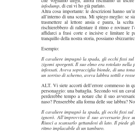
che vogliamo dirgli, allora rischiamo di uscir
infodump
, di cui vi ho già parlato.
Altra cosa importante: le descrizioni hanno un’i
all’interno di una scena. Mi spiego meglio: se s
trasmettere al lettore ansia e paura, la scelt
rischierebbero di rallentare il ritmo e rovinare 
affidarci a frasi corte e incisive e limitare le
tranquillo della nostra storia, possiamo sbizzarri
Esempio:
Il cavaliere impugnò la spada, gli occhi fissi 
zigomi sporgenti. Il suo elmo era rotolato nella 
infossati. Aveva sopracciglia bionde, di una ton
un sorriso di scherno, aveva labbra sottili e ros
ALT. Vi siete accorti dell’errore commesso in q
personaggio: una battaglia. Secondo voi un cavali
perderebbe tempo a notare che il suo avversari
naso? Penserebbe alla forma delle sue labbra? No
Il cavaliere impugnò la spada, gli occhi fissi su
ignorò. All’improvviso il suo avversario fece un
Riuscì a scansarlo gettandosi di lato. Il piede gl
ritmo implacabile di un tamburo.