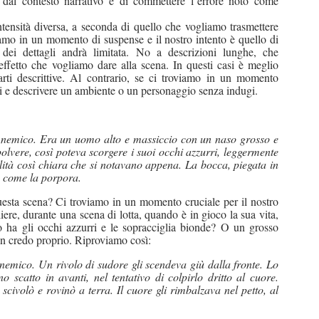
e dal contesto narrativo e di commettere l’errore noto come
ntensità diversa, a seconda di quello che vogliamo trasmettere
iamo in un momento di suspense e il nostro intento è quello di
a dei dettagli andrà limitata. No a descrizioni lunghe, che
l’effetto che vogliamo dare alla scena. In questi casi è meglio
 parti descrittive. Al contrario, se ci troviamo in un momento
rci e descrivere un ambiente o un personaggio senza indugi.
sul nemico. Era un uomo alto e massiccio con un naso grosso e
polvere, così poteva scorgere i suoi occhi azzurri, leggermente
alità così chiara che si notavano appena. La bocca, piegata in
se come la porpora.
uesta scena? Ci troviamo in un momento cruciale per il nostro
ere, durante una scena di lotta, quando è in gioco la sua vita,
o ha gli occhi azzurri e le sopracciglia bionde? O un grosso
n credo proprio. Riproviamo così:
l nemico. Un rivolo di sudore gli scendeva giù dalla fronte. Lo
o scatto in avanti, nel tentativo di colpirlo dritto al cuore.
i scivolò e rovinò a terra. Il cuore gli rimbalzava nel petto, al