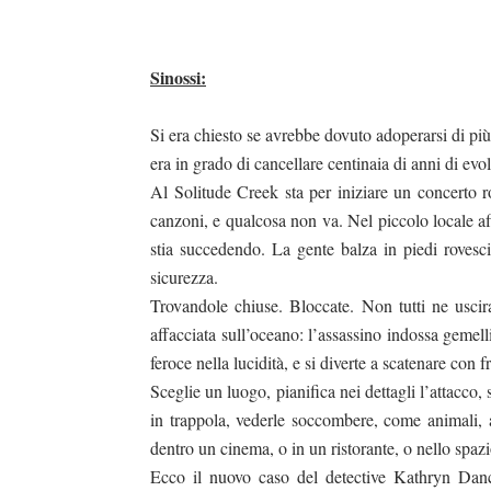
Sinossi:
duso/#sthash.Y3EQJmde.dpuf
duso/#sthash.Y3EQJmde.dpuf
duso/#sthash.Y3EQJmde.dpuf
duso/#sthash.Y3EQJmde.dpuf
duso/#sthash.Y3EQJmde.dpuf
Si era chiesto se avrebbe dovuto adoperarsi di più
era in grado di cancellare centinaia di anni di ev
Al Solitude Creek sta per iniziare un concerto r
canzoni, e qualcosa non va. Nel piccolo locale af
stia succedendo. La gente balza in piedi rovesci
sicurezza.
Trovandole chiuse. Bloccate. Non tutti ne uscir
affacciata sull’oceano: l’assassino indossa gemell
feroce nella lucidità, e si diverte a scatenare con 
Sceglie un luogo, pianifica nei dettagli l’attacco,
in trappola, vederle soccombere, come animali, a
dentro un cinema, o in un ristorante, o nello spazi
Ecco il nuovo caso del detective Kathryn Danc