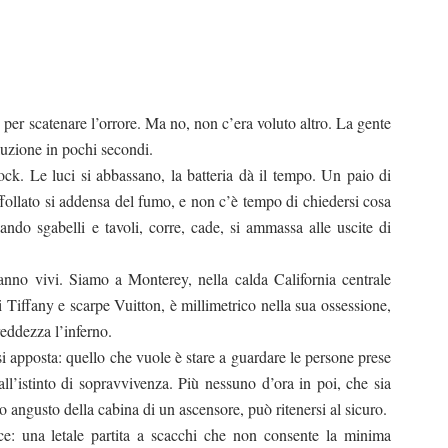
 per scatenare l’orrore. Ma no, non c’era voluto altro. La gente
oluzione in pochi secondi.
ock. Le luci si abbassano, la batteria dà il tempo. Un paio di
follato si addensa del fumo, e non c’è tempo di chiedersi cosa
ando sgabelli e tavoli, corre, cade, si ammassa alle uscite di
anno vivi. Siamo a Monterey, nella calda California centrale
i Tiffany e scarpe Vuitton, è millimetrico nella sua ossessione,
freddezza l’inferno.
 si apposta: quello che vuole è stare a guardare le persone prese
ll’istinto di sopravvivenza. Più nessuno d’ora in poi, che sia
o angusto della cabina di un ascensore, può ritenersi al sicuro.
e: una letale partita a scacchi che non consente la minima