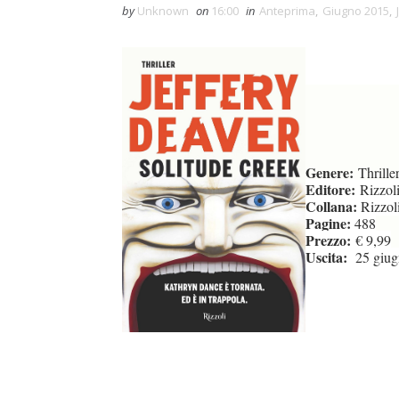
by
Unknown
on
16:00
in
Anteprima
,
Giugno 2015
,
Genere:
Thrille
Editore:
Rizzol
Collana:
Rizzoli
Pagine:
488
Prezzo:
€ 9,99
Uscita:
25 giug