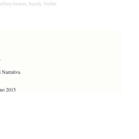
Jeffery Deaver
,
Rizzoli
,
Thriller
r
i
 Narrativa
no 2015