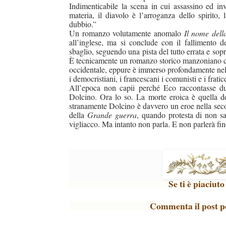
Indimenticabile la scena in cui assassino ed inv
materia, il diavolo è l’arroganza dello spirito,
dubbio.”
Un romanzo volutamente anomalo
Il nome dell
all’inglese, ma si conclude con il fallimento de
duso/#sthash.Y3EQJmde.dpuf
duso/#sthash.Y3EQJmde.dpuf
duso/#sthash.Y3EQJmde.dpuf
duso/#sthash.Y3EQJmde.dpuf
duso/#sthash.Y3EQJmde.dpuf
sbaglio, seguendo una pista del tutto errata e sopr
È tecnicamente un romanzo storico manzoniano con 
occidentale, eppure è immerso profondamente nell
i democristiani, i francescani i comunisti e i fraticel
All’epoca non capii perché Eco raccontasse du
Dolcino. Ora lo so. La morte eroica è quella del
stranamente Dolcino è davvero un eroe nella secon
della
Grande guerra
, quando protesta di non sa
vigliacco. Ma intanto non parla. E non parlerà fino
Se ti è piaciut
Commenta il post pe