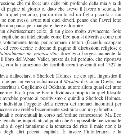
essione che mi fece: una delle più profonde della mia vita di
o di pagine al giorno e, dato che avevo il lavoro a scuola, la
tti in quel periodo), più un marito ed un figlio piccolo a cui
 se non avessi avuto tutti quei doveri, penso che l’avrei letto
nche una pausa per mangiare, bere e dormire.
 un divertissement colto, di un gioco molto avvincente. Solo
, capii che un intellettuale come Eco non si divertiva come noi
volutamente lente, per scremare i lettori (facendo scappare
tto, ed ecco decine e decine di pagine di discussioni religiose e
aturalmente un manoscritto
, dove Eco borgesianamente fa
l libro dell’Abate Vallet, presto da lui perduto, che riportava
, con la narrazione dei terribili eventi avvenuti nel 1327 in
eva riallacciarsi a Sherlock Holmes: ne era spia linguistica il
 che per un verso richiamava il
Mastino
di Conan Doyle, ma
toscritta) a Guglielmo di Ockham, autore allora quasi del tutto
me me. E ciò perché Eco individuava proprio in quel filosofo
o avrebbe portato al positivismo e quindi a Sherlock Holmes.
 individua l’oggetto della ricerca dei monaci incontrati per
 successivo avrebbe beceramente sostituito con un gabinetto.
ituali e conventuali in corso nell’ordine francescano. Ma Eco
 tematiche importanti, al punto che è impossibile menzionarle
ipudio di ogni fanatismo e la tematica del riso: il male non è la
egli altri peccati capitali. È invece l’intolleranza e la