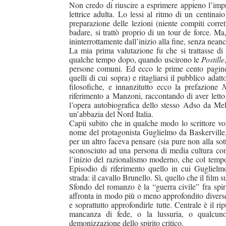
Non credo di riuscire a esprimere appieno l’impr
lettrice adulta. Lo lessi al ritmo di un centinai
preparazione delle lezioni (niente compiti corre
badare, si trattò proprio di un tour de force. Ma,
ininterrottamente dall’inizio alla fine, senza nea
La mia prima valutazione fu che si trattasse di
qualche tempo dopo, quando uscirono le
Postille
persone comuni. Ed ecco le prime cento pagine 
quelli di cui sopra) e ritagliarsi il pubblico ada
filosofiche, e innanzitutto ecco la prefazione
N
riferimento a Manzoni, raccontando di aver letto i
l’opera autobiografica dello stesso Adso da Melk
un’abbazia del Nord Italia.
Capii subito che in qualche modo lo scrittore
vol
nome del protagonista Guglielmo da Baskerville,
per un altro faceva pensare (sia pure non alla sot
sconosciuto ad una persona di media cultura co
l’inizio del razionalismo moderno, che col temp
Episodio di riferimento quello in cui Guglielmo
strada: il cavallo Brunello. Sì, quello che il film
Sfondo del romanzo è la “guerra civile” fra spir
affronta in modo più o meno approfondito diverse
e soprattutto approfondirle tutte. Centrale è il r
mancanza di fede, o la lussuria, o qualcuno d
demonizzazione dello spirito critico.