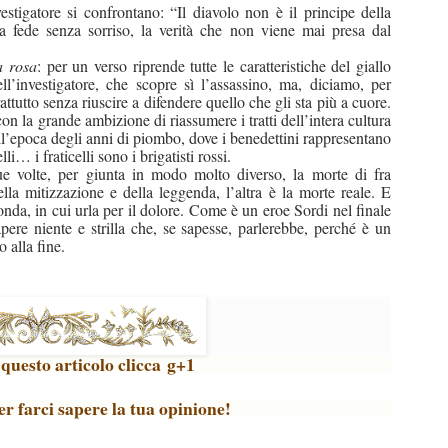
estigatore si confrontano: “Il diavolo non è il principe della
 la fede senza sorriso, la verità che non viene mai presa dal
a rosa
: per un verso riprende tutte le caratteristiche del giallo
ll’investigatore, che scopre sì l’assassino, ma, diciamo, per
attutto senza riuscire a difendere quello che gli sta più a cuore.
la grande ambizione di riassumere i tratti dell’intera cultura
’epoca degli anni di piombo, dove i benedettini rappresentano
li… i fraticelli sono i brigatisti rossi.
e volte, per giunta in modo molto diverso, la morte di fra
la mitizzazione e della leggenda, l’altra è la morte reale. E
da, in cui urla per il dolore. Come è un eroe Sordi nel finale
pere niente e strilla che, se sapesse, parlerebbe, perché è un
 alla fine.
o questo articolo clicca g+1
r farci sapere la tua opinione!