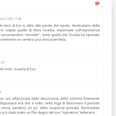
ALLE ORE 17:48
 laico di Eco e, oltre alle parole del nipote, destinatario della
o colpito quelle di Moni Ovadia, imperniate sull'importanza
o raccontandosi "storielle", come quella che Ovadia ha riportato
uo commento mi sembra una chiosa perfetta.
:26
l resto, si parla di Eco.
5
 per ore affascinata dalla descrizione della colonna finemente
dispiaceva era che a volte, nella foga di descrivere il periodo
a storia, perdevo un po' della suspence provata. Nonostante
 è stato tratto un film degno del suo "ispiratore" letterario.