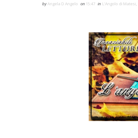
by
Angela D Angelo
on
15:47
in
L'Angolo di Matesi
,