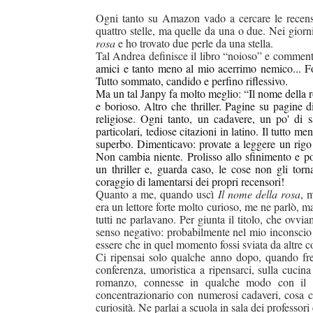
Ogni tanto su Amazon vado a cercare le recensi
quattro stelle, ma quelle da una o due. Nei giorn
rosa
e ho trovato due perle da una stella.
Tal Andrea definisce il libro “noioso” e comment
amici e tanto meno al mio acerrimo nemico... F
Tutto sommato, candido e perfino riflessivo.
Ma un tal Janpy fa molto meglio: “Il nome della 
e borioso. Altro che thriller. Pagine su pagine di
religiose. Ogni tanto, un cadavere, un po' di s
particolari, tediose citazioni in latino. Il tutto m
superbo. Dimenticavo: provate a leggere un rigo 
Non cambia niente. Prolisso allo sfinimento e p
un thriller e, guarda caso, le cose non gli to
coraggio di lamentarsi dei propri recensori!
Quanto a me, quando uscì
Il nome della rosa
, 
era un lettore forte molto curioso, me ne parlò, 
tutti ne parlavano. Per giunta il titolo, che ovvi
senso negativo: probabilmente nel mio inconscio 
essere che in quel momento fossi sviata da altre c
Ci ripensai solo qualche anno dopo, quando fr
conferenza, umoristica a ripensarci, sulla cucina
romanzo, connesse in qualche modo con il ci
concentrazionario con numerosi cadaveri, cosa che
curiosità. Ne parlai a scuola in sala dei professori 