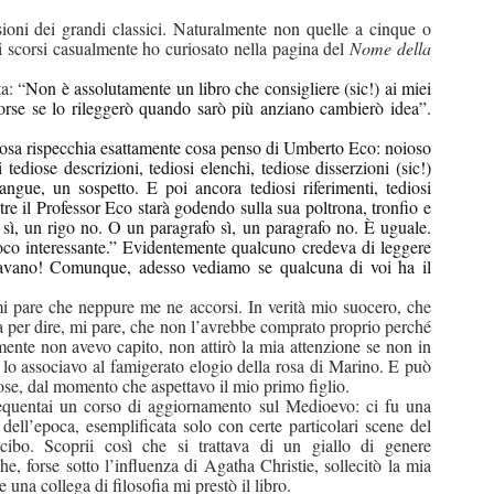
oni dei grandi classici. Naturalmente non quelle a cinque o
i scorsi casualmente ho curiosato nella pagina del
Nome della
a: “
Non è assolutamente un libro che consigliere (sic!) ai miei
orse se lo rileggerò quando sarò più anziano cambierò idea”.
rosa rispecchia esattamente cosa penso di Umberto Eco: noioso
 tediose descrizioni, tediosi elenchi, tediose disserzioni (sic!)
angue, un sospetto. E poi ancora tediosi riferimenti, tediosi
entre il Professor Eco starà godendo sulla sua poltrona, tronfio e
sì, un rigo no. O un paragrafo sì, un paragrafo no. È uguale.
oco interessante.” Evidentemente qualcuno credeva di leggere
rnavano! Comunque, adesso vediamo se qualcuna di voi ha il
mi pare che neppure me ne accorsi. In verità mio suocero, che
ma per dire, mi pare, che non l’avrebbe comprato proprio perché
amente non avevo capito, non attirò la mia attenzione se non in
lo associavo al famigerato elogio della rosa di Marino. E può
ose, dal momento che aspettavo il mio primo figlio.
equentai un corso di aggiornamento sul Medioevo: ci fu una
 dell’epoca, esemplificata solo con certe particolari scene del
bo. Scoprii così che si trattava di un giallo di genere
, forse sotto l’influenza di Agatha Christie, sollecitò la mia
e una collega di filosofia mi prestò il libro.