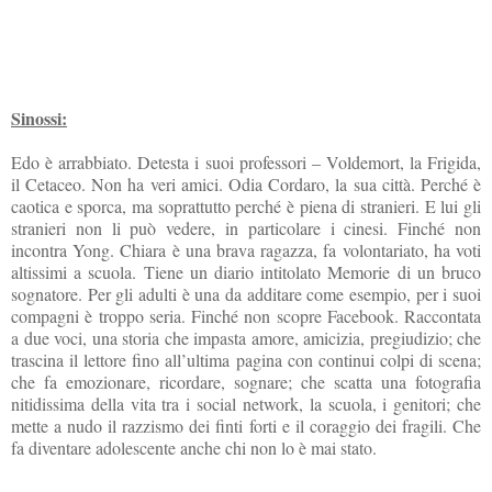
Sinossi:
Edo è arrabbiato. Detesta i suoi professori – Voldemort, la Frigida,
il Cetaceo. Non ha veri amici. Odia Cordaro, la sua città. Perché è
caotica e sporca, ma soprattutto perché è piena di stranieri. E lui gli
stranieri non li può vedere, in particolare i cinesi. Finché non
incontra Yong. Chiara è una brava ragazza, fa volontariato, ha voti
altissimi a scuola. Tiene un diario intitolato Memorie di un bruco
sognatore. Per gli adulti è una da additare come esempio, per i suoi
compagni è troppo seria. Finché non scopre Facebook. Raccontata
a due voci, una storia che impasta amore, amicizia, pregiudizio; che
trascina il lettore fino all’ultima pagina con continui colpi di scena;
che fa emozionare, ricordare, sognare; che scatta una fotografia
nitidissima della vita tra i social network, la scuola, i genitori; che
mette a nudo il razzismo dei finti forti e il coraggio dei fragili. Che
fa diventare adolescente anche chi non lo è mai stato.