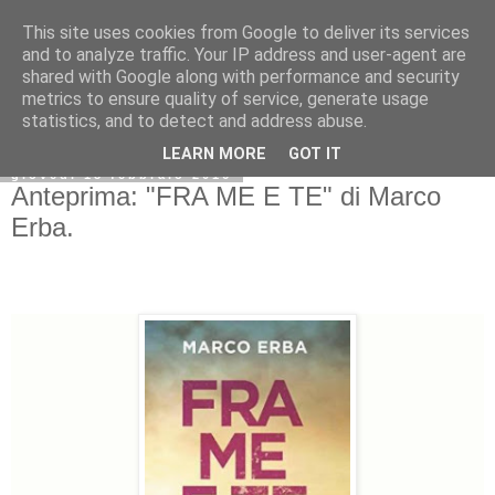
This site uses cookies from Google to deliver its services
and to analyze traffic. Your IP address and user-agent are
shared with Google along with performance and security
metrics to ensure quality of service, generate usage
statistics, and to detect and address abuse.
LEARN MORE
GOT IT
giovedì 18 febbraio 2016
Anteprima: "FRA ME E TE" di Marco
Erba.