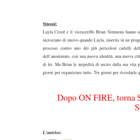
duso/#sthash.Y3EQJmde.dpuf
duso/#sthash.Y3EQJmde.dpuf
duso/#sthash.Y3EQJmde.dpuf
duso/#sthash.Y3EQJmde.dpuf
duso/#sthash.Y3EQJmde.dpuf
Sinossi:
Layla Creed e il vicesceriffo Brian Simmons hanno u
incrociano di nuovo quando Layla, inserita in un progr
processo contro uno dei più pericolosi cartelli de
dell’anonimato, con una nuova identità, una nuova citt
di lei. Ma Brian le impedirà di uscire dalla sua vita p
giorni per organizzare tutto. Tre giorni per ricordarle 
Dopo ON FIRE, torna S
S
L'autrice: