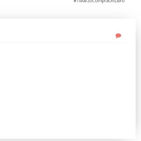
#1MarzoCompraUnLibro