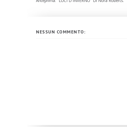
Anteprima: "LUCI D'INVERNO" Di Nora Roberts.
NESSUN COMMENTO: