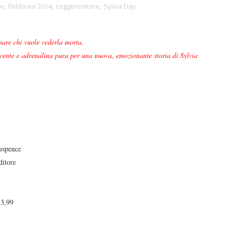
se
,
Febbraio 2014
,
Leggereditore
,
Sylvia Day
mare chi vuole vederla morta.
cente e adrenalina pura per una nuova, emozionante storia di Sylvia
uspence
itore
3,99