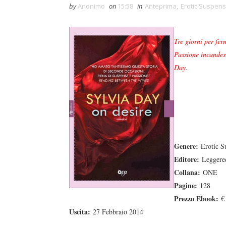
by
Anonimo
on
15:58
in
Anteprima
,
Erotic Suspen
Tre giorni per fer
Passione incandes
Day.
Genere:
Erotic S
Editore:
Leggered
Collana:
ONE
Pagine:
128
Prezzo Ebook:
€ 
Uscita:
27 Febbraio 2014