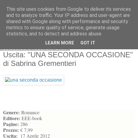
This site uses cookies from Google to deliver its services
and to analyze traffic. Your IP address and user-agent are
shared with Google along with performance and security
metrics to ensure quality of service, generate usage
statistics, and to detect and address abuse.
LEARN MORE
GOT IT
domenica 9 febbraio 2014
Uscita: "UNA SECONDA OCCASIONE"
di Sabrina Grementieri
Genere:
Romance
Editore:
EEE-book
Pagine:
286
Prezzo:
€ 7,99
Uscita:
17 Aprile 2012