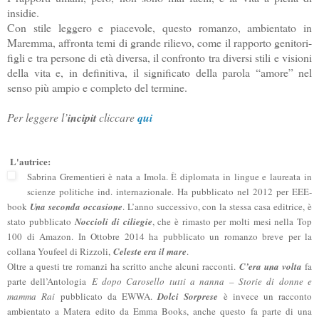
insidie.
Con stile leggero e piacevole, questo romanzo, ambientato in
Maremma, affronta temi di grande rilievo, come il rapporto genitori-
figli e tra persone di età diversa, il confronto tra diversi stili e visioni
della vita e, in definitiva, il significato della parola “amore” nel
senso più ampio e completo del termine.
Per leggere l’
incipit
cliccare
qui
L'autrice:
Sabrina Grementieri è nata a Imola.
È
diplomata in lingue e laureata in
scienze politiche ind. internazionale. Ha pubblicato nel 2012 per EEE-
book
Una seconda occasione
. L’anno successivo, con la stessa casa editrice, è
stato pubblicato
Noccioli di ciliegie
, che è rimasto per molti mesi nella Top
100 di Amazon. In Ottobre 2014 ha pubblicato un romanzo breve per la
collana Youfeel di Rizzoli,
Celeste era il mare
.
Oltre a questi tre romanzi ha scritto anche alcuni racconti.
C’era una volta
fa
parte dell’Antologia
E dopo Carosello tutti a nanna – Storie di donne e
mamma Rai
pubblicato da EWWA.
Dolci Sorprese
è invece un racconto
ambientato a Matera edito da Emma Books, anche questo fa parte di una