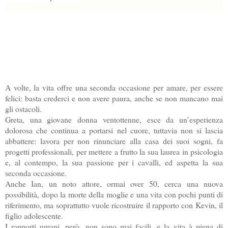
A volte, la vita offre una seconda occasione per amare, per essere
felici: basta crederci e non avere paura, anche se non mancano mai
gli ostacoli.
Greta, una giovane donna ventottenne, esce da un’esperienza
dolorosa che continua a portarsi nel cuore, tuttavia non si lascia
abbattere: lavora per non rinunciare alla casa dei suoi sogni, fa
progetti professionali, per mettere a frutto la sua laurea in psicologia
e, al contempo, la sua passione per i cavalli, ed aspetta la sua
seconda occasione.
Anche Ian, un noto attore, ormai over 50, cerca una nuova
possibilità, dopo la morte della moglie e una vita con pochi punti di
riferimento, ma soprattutto vuole ricostruire il rapporto con Kevin, il
figlio adolescente.
I rapporti umani, però, non sono mai facili, e la vita à piena di