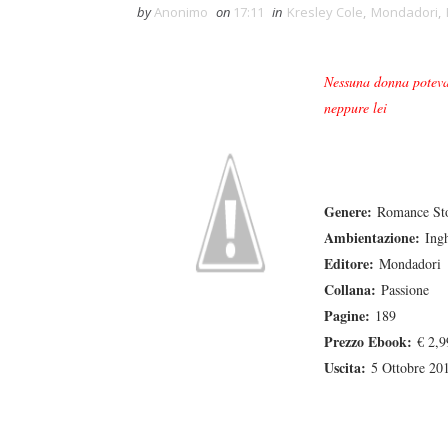
by
Anonimo
on
17:11
in
Kresley Cole
,
Mondadori
,
Nessuna donna poteva 
neppure lei
Genere:
Romance Sto
Ambientazione:
Ingh
Editore:
Mondadori
Collana:
Passione
Pagine:
189
Prezzo Ebook:
€ 2,9
Uscita:
5 Ottobre 20