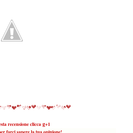
g
esta recensione clicca
+1
r farci sapere la tua opinione!