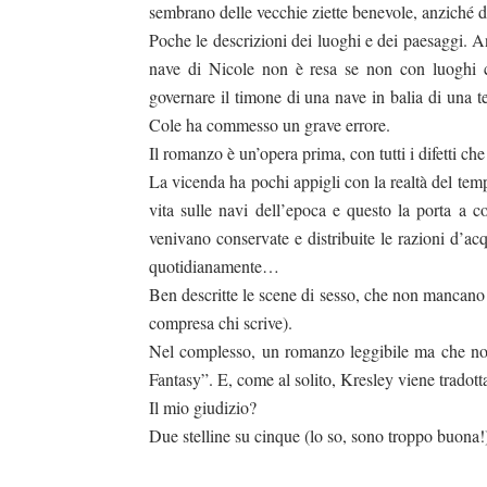
duso/#sthash.Y3EQJmde.dpuf
duso/#sthash.Y3EQJmde.dpuf
duso/#sthash.Y3EQJmde.dpuf
duso/#sthash.Y3EQJmde.dpuf
duso/#sthash.Y3EQJmde.dpuf
sembrano delle vecchie ziette benevole, anziché de
Poche le descrizioni dei luoghi e dei paesaggi. A
nave di Nicole non è resa se non con luoghi c
governare il timone di una nave in balia di una t
Cole ha commesso un grave errore.
Il romanzo è un’opera prima, con tutti i difetti c
La vicenda ha pochi appigli con la realtà del te
vita sulle navi dell’epoca e questo la porta a
venivano conservate e distribuite le razioni d’acq
quotidianamente…
Ben descritte le scene di sesso, che non mancano 
compresa chi scrive).
Nel complesso, un romanzo leggibile ma che non 
Fantasy”. E, come al solito, Kresley viene tradot
Il mio giudizio?
Due stelline su cinque (lo so, sono troppo buona!