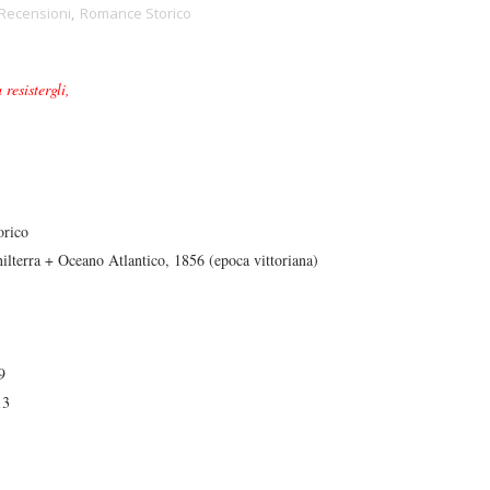
Recensioni
,
Romance Storico
resistergli,
rico
ilterra + Oceano Atlantico, 1856 (epoca vittoriana)
9
13