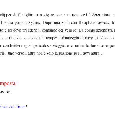
l clipper di famiglia: sa navigare come un uomo ed è determinata a
da Londra porta a Sydney. Dopo una zuffa con il capitano avversario
to e lei deve prendere il comando del veliero. La competizione tra i
gio, e tuttavia, quando una tempesta danneggia la nave di Nicole, è
a condividere quel pericoloso viaggio e a unire le loro forze per
li l’uno verso l’altra non è solo la passione per l’avventura…
omposta:
asures)
cheda del forum!