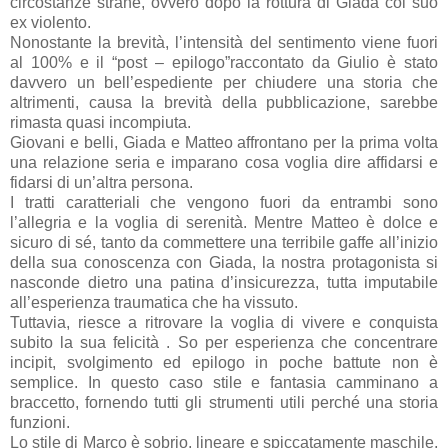
circostanze strane, ovvero dopo la rottura di Giada col suo
ex violento.
Nonostante la brevità, l’intensità del sentimento viene fuori
al 100% e il “post – epilogo”raccontato da Giulio è stato
davvero un bell’espediente per chiudere una storia che
altrimenti, causa la brevità della pubblicazione, sarebbe
rimasta quasi incompiuta.
Giovani e belli, Giada e Matteo affrontano per la prima volta
una relazione seria e imparano cosa voglia dire affidarsi e
fidarsi di un’altra persona.
I tratti caratteriali che vengono fuori da entrambi sono
l’allegria e la voglia di serenità. Mentre Matteo è dolce e
sicuro di sé, tanto da commettere una terribile gaffe all’inizio
della sua conoscenza con Giada, la nostra protagonista si
nasconde dietro una patina d’insicurezza, tutta imputabile
all’esperienza traumatica che ha vissuto.
Tuttavia, riesce a ritrovare la voglia di vivere e conquista
subito la sua felicità . So per esperienza che concentrare
incipit, svolgimento ed epilogo in poche battute non è
semplice. In questo caso stile e fantasia camminano a
braccetto, fornendo tutti gli strumenti utili perché una storia
funzioni.
Lo stile di Marco è sobrio, lineare e spiccatamente maschile,