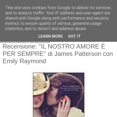
This site uses cookies from Google to deliver its services
and to analyze traffic. Your IP address and user-agent are
shared with Google along with performance and security
metrics to ensure quality of service, generate usage
statistics, and to detect and address abuse.
LEARN MORE
GOT IT
martedì 8 luglio 2014
Recensione: "IL NOSTRO AMORE È
PER SEMPRE" di James Patterson con
Emily Raymond