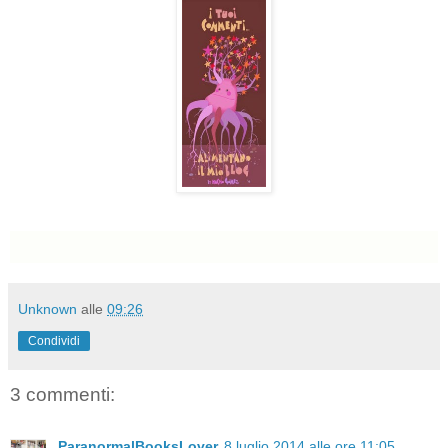
Unknown
alle
09:26
Condividi
3 commenti:
ParanormalBooksLover
8 luglio 2014 alle ore 11:05