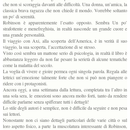
che non si scoraggia
davanti alle difficoltà. Una donna, un’amica, la
classica brava ragazza che non chiede il mondo. Vorrebbe soltanto
un po’ di serenità.
Robinson è apparentemente l’esatto opposto. Sembra Un po’
strafottente e menefreghista,
in realtà nasconde un grande cuore e
una grande personalità.
Il viaggio con Axi, alla scoperta dell’America, è in verità il suo
viaggio, la sua scoperta,
l’accettazione di se stesso.
Visto così sembra un mattone serio di psicologia, in realtà il libro è
abbastanza leggero da
non far pesare la serietà di alcune tematiche
come la malattia del secolo.
La voglia di vivere e gioire permea ogni singola parola. Regala alle
lettrici un’emozione
talmente forte che non si può non piangere o
ridere con i protagonisti.
Ancora oggi, a una settimana dalla lettura, completata tra l’altro in
una sola sera, le
emozioni sono ancora molto forti, tanto da rendere
difficile parlarne senza spifferare tutti i
dettagli!
Lo stile degli autori è semplice, non è difficile da seguire e non pesa
sui lettori.
Nonostante non ci siano dettagli particolari delle varie città o sul
loro aspetto fisico, a parte
la muscolatura interessante di Robinson,