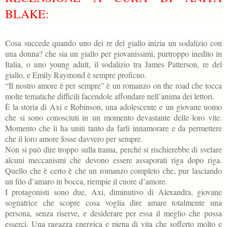
BLAKE:
Cosa succede quando uno dei re del giallo inizia un sodalizio con
una donna? che sia un giallo per giovanissimi, purtroppo inedito in
Italia, o uno young adult, il sodalizio tra James Patterson, re del
giallo, e Emily Raymond è sempre proficuo.
“Il nostro amore è per sempre” è un romanzo on the road che tocca
molte tematiche difficili facendole affondare nell’anima dei lettori.
È la storia di Axi e Robinson, una adolescente e un giovane uomo
che si sono conosciuti in
un momento devastante delle loro vite.
Momento che li ha uniti tanto da farli innamorare e da permettere
che il loro amore fosse davvero per sempre.
Non si può dire troppo sulla trama, perché si rischierebbe di svelare
alcuni meccanismi che
devono essere assaporati riga dopo riga.
Quello che è certo è che un romanzo completo che, pur lasciando
un filo d’amaro in bocca, riempie il cuore d’amore.
I protagonisti sono due, Axi, diminutivo di Alexandra, giovane
sognatrice che scopre cosa voglia dire amare totalmente una
persona, senza riserve, e desiderare per essa il meglio che
possa
esserci. Una ragazza energica e piena di vita che sofferto molto e