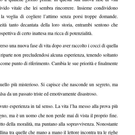
rivido vitale che lei sembra rincorrere. Insieme condividono
 e la voglia di cogliere l’attimo senza porsi troppe domande.
eità tanto decantata della loro storia, entrambi sentono che
spettiva di certo inattesa ma ricca di potenzialità.
erso una nuova fase di vita dopo aver raccolto i cocci di quella
 riparte non precludendosi alcuna esperienza, tenendo soltanto
pe come punto di riferimento. Cambia le sue priorità e finalmente
 quello più misterioso. Si capisce che nasconde un segreto, ma
alsa da un passato triste ed emotivamente disastroso.
vuto esperienza in tal senso. La vita l’ha messo alla prova più
egno, ma è un uomo che non perde mai di vista il proprio fine.
etto della moralità, ma puntano alla sopravvivenza. Nonostante
llina tra quelle che mano a mano il lettore incontra tra le righe