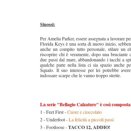
Sinossi:
Per Amelia Parker, essere assegnata a lavorare per
Florida Keys è una sorta di nuovo inizio, sebbe
anche un compito tutto personale, stilare un e
riscoprire chi è veramente, dopo una bruciante 
due passi dal mare, abbandonando i tacchi a sp
qualche parte nella lista ci sia spazio anche p
Squalo. Il suo interesse per lei potrebbe aver
indossare scarpe che le vanno troppo strette.
La serie "Bellagio Calzature" è così composta
1 - Feet First -
Cuore e cioccolato
2 - Underfoot -
La felicità a piccoli passi
TACCO 12, ADDIO!
3 - Footloose -