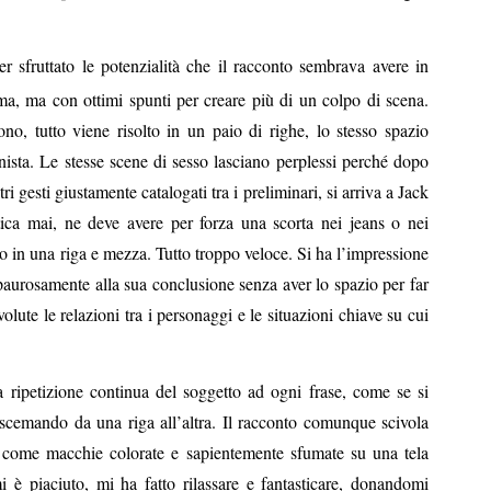
er sfruttato le potenzialità che il racconto sembrava avere in
ma, ma con ottimi spunti per creare più di un colpo di scena.
o, tutto viene risolto in un paio di righe, lo stesso spazio
onista. Le stesse scene di sesso lasciano perplessi perché dopo
i gesti giustamente catalogati tra i preliminari, si arriva a Jack
tica mai, ne deve avere per forza una scorta nei jeans o nei
o in una riga e mezza. Tutto troppo veloce. Si ha l’impressione
 paurosamente alla sua conclusione senza aver lo spazio per far
olute le relazioni tra i personaggi e le situazioni chiave su cui
a ripetizione continua del soggetto ad ogni frase, come se si
 scemando da una riga all’altra. Il racconto comunque scivola
 come macchie colorate e sapientemente sfumate su una tela
 è piaciuto, mi ha fatto rilassare e fantasticare, donandomi