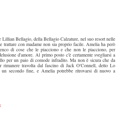
 Lillian Bellagio, della Bellagio Calzature, nel suo resort nelle
ne trattare con madame non sia proprio facile. Amelia ha però
lenco di cose che le piacciono e che non le piacciono, per
delusione d'amore. Al primo posto c'è certamente svegliarsi a
illo per un paio di comode infradito. Ma non è sicura che da
er rimanere travolta dal fascino di Jack O'Connell, detto Lo
e un secondo fine, e Amelia potrebbe ritrovarsi di nuovo a
: