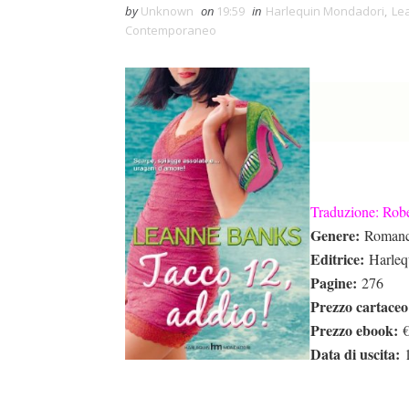
by
Unknown
on
19:59
in
Harlequin Mondadori
,
Le
Contemporaneo
Traduzione: Rob
Genere:
Romanc
Editrice:
Harleq
Pagine:
276
Prezzo cartaceo
Prezzo ebook:
€
Data di uscita:
1