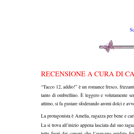
Sc
RECENSIONE A CURA DI
CA
“Tacco 12, addio!” è un romance fresco, frizzan
tanto di ombrellino. È leggero e volutamente sen
attimo, si fa gustare sfoderando aromi dolci e avvo
La protagonista è Amelia, ragazza per bene e carin
La si trova all’inizio appena lasciata dal suo ragaz
tutte fuori dai canoni che l’avevano guidata f