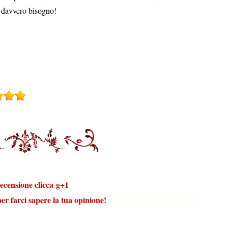
a davvero bisogno!
one clicca
g
+1
r farci sapere la tua opinione!