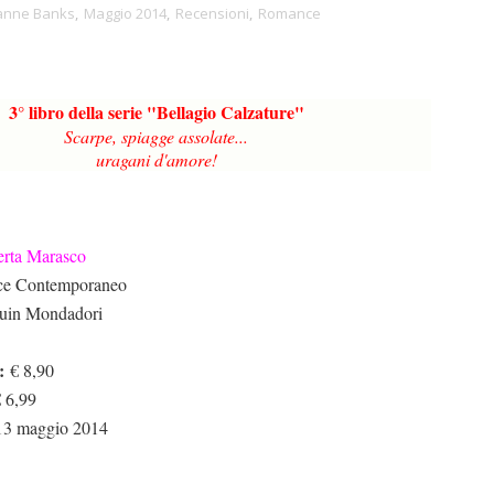
anne Banks
,
Maggio 2014
,
Recensioni
,
Romance
3° libro della serie "Bellagio Calzature"
Scarpe, spiagge assolate...
uragani d'amore!
erta Marasco
e Contemporaneo
uin Mondadori
:
€ 8,90
 6,99
3 maggio 2014