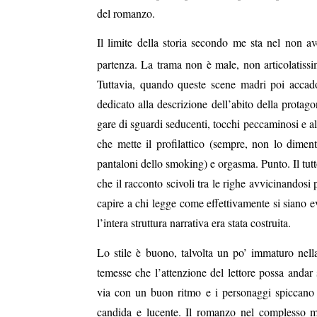
del romanzo.
Il limite della storia secondo me sta nel non av
partenza. La trama non è male, non articolatissi
Tuttavia, quando queste scene madri poi accadon
dedicato alla descrizione dell’abito della protag
gare di sguardi seducenti, tocchi peccaminosi e altr
che mette il profilattico (sempre, non lo dimen
pantaloni dello smoking) e orgasma. Punto. Il tutt
che il racconto scivoli tra le righe avvicinandosi
capire a chi legge come effettivamente si siano ev
l’intera struttura narrativa era stata costruita.
duso/#sthash.Y3EQJmde.dpuf
duso/#sthash.Y3EQJmde.dpuf
duso/#sthash.Y3EQJmde.dpuf
duso/#sthash.Y3EQJmde.dpuf
duso/#sthash.Y3EQJmde.dpuf
Lo stile è buono, talvolta un po’ immaturo nell
temesse che l’attenzione del lettore possa andar
via con un buon ritmo e i personaggi spiccano
candida e lucente. Il romanzo nel complesso mi