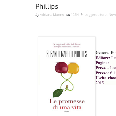
Phillips
by
Adriana Munno
on
10:54
in
Leggereditore
,
Nov
Genere:
Ro
Editore:
Leg
Pagine:
Prezzo ebo
Prezzo:
€ 1
Uscita ebo
2015