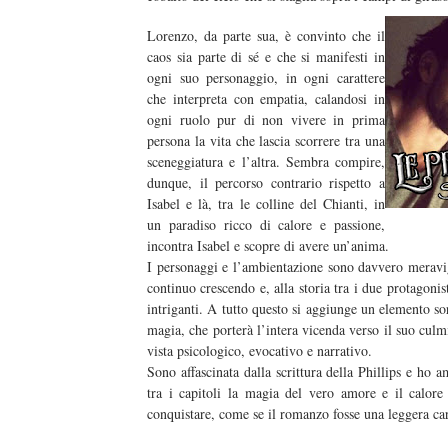
Lorenzo, da parte sua, è convinto che il
caos sia parte di sé e che si manifesti in
ogni suo personaggio, in ogni carattere
che interpreta con empatia, calandosi in
duso/#sthash.Y3EQJmde.dpuf
duso/#sthash.Y3EQJmde.dpuf
duso/#sthash.Y3EQJmde.dpuf
duso/#sthash.Y3EQJmde.dpuf
duso/#sthash.Y3EQJmde.dpuf
ogni ruolo pur di non vivere in prima
persona la vita che lascia scorrere tra una
sceneggiatura e l’altra. Sembra compire,
dunque, il percorso contrario rispetto a
Isabel e là, tra le colline del Chianti, in
un paradiso ricco di calore e passione,
incontra Isabel e scopre di avere un’anima.
I personaggi e l’ambientazione sono davvero meravigl
continuo crescendo e, alla storia tra i due protagonisti
intriganti. A tutto questo si aggiunge un elemento so
magia, che porterà l’intera vicenda verso il suo cul
vista psicologico, evocativo e narrativo.
Sono affascinata dalla scrittura della Phillips e ho
tra i capitoli la magia del vero amore e il calore
conquistare, come se il romanzo fosse una leggera care