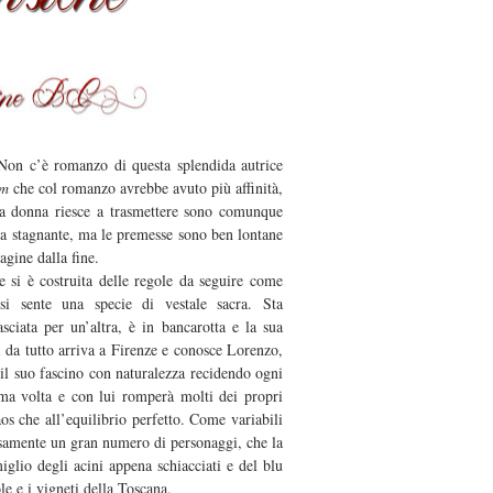
 Non c’è romanzo di questa splendida autrice
om
che col romanzo avrebbe avuto più affinità,
a donna riesce a trasmettere sono comunque
tura stagnante, ma le premesse sono ben lontane
agine dalla fine.
e si è costruita delle regole da seguire come
 si sente una specie di vestale sacra. Sta
asciata per un’altra, è in bancarotta e la sua
i da tutto arriva a Firenze e conosce Lorenzo,
 il suo fascino con naturalezza recidendo ogni
ima volta e con lui romperà molti dei propri
aos che all’equilibrio perfetto. Come variabili
visamente un gran numero di personaggi, che la
miglio degli acini appena schiacciati e del blu
ole e i vigneti della Toscana.