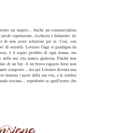
struito un impero... finché un commercialista
l perde reputazione, ricchezza e fidanzato: lei
re di non avere soluzioni per sé. Così, con
n po' di serenità. Lorenzo Gage si guadagna da
tuoso, è il sogno proibito di ogni donna, ma
he nella sua vita manca qualcosa. Finché non
olino di un bar. A un bravo ragazzo forse non
 tanto composto... ma per Lorenzo diventa una
ere insieme i pezzi della sua vita, e le sembra
casale toscano... soprattutto se quell'uomo che