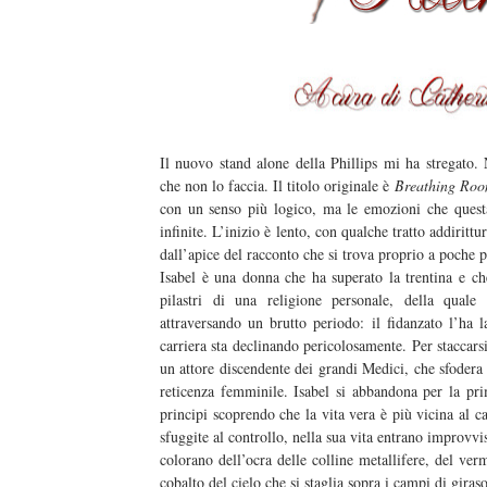
Il nuovo stand alone della Phillips mi ha stregato.
che non lo faccia. Il titolo originale è
Breathing Ro
con un senso più logico, ma le emozioni che quest
infinite. L’inizio è lento, con qualche tratto addirit
dall’apice del racconto che si trova proprio a poche p
Isabel è una donna che ha superato la trentina e ch
pilastri di una religione personale, della quale
attraversando un brutto periodo: il fidanzato l’ha l
carriera sta declinando pericolosamente. Per staccars
un attore discendente dei grandi Medici, che sfodera
reticenza femminile. Isabel si abbandona per la pr
principi scoprendo che la vita vera è più vicina al c
sfuggite al controllo, nella sua vita entrano improv
colorano dell’ocra delle colline metallifere, del ver
cobalto del cielo che si staglia sopra i campi di giras