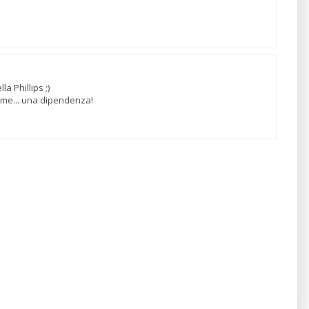
a Phillips ;)
 me... una dipendenza!