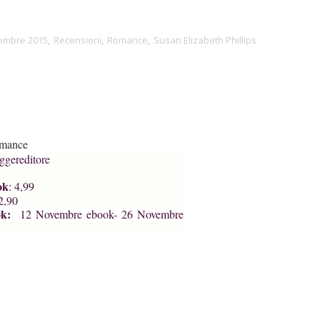
embre 2015
,
Recensioni
,
Romance
,
Susan Elizabeth Phillips
mance
gereditore
ok
: 4,99
2,90
ok:
12 Novembre ebook- 26 Novembre