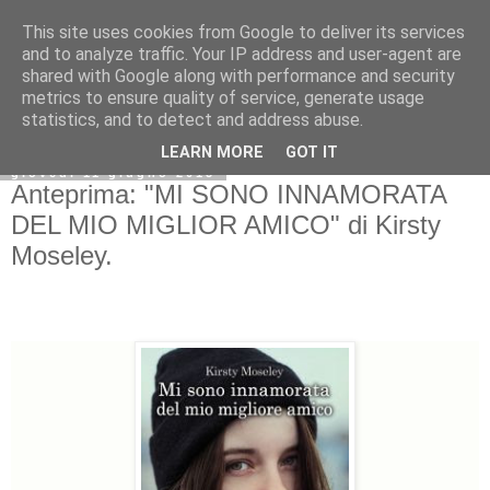
This site uses cookies from Google to deliver its services
and to analyze traffic. Your IP address and user-agent are
shared with Google along with performance and security
metrics to ensure quality of service, generate usage
statistics, and to detect and address abuse.
LEARN MORE
GOT IT
giovedì 11 giugno 2015
Anteprima: "MI SONO INNAMORATA
DEL MIO MIGLIOR AMICO" di Kirsty
Moseley.