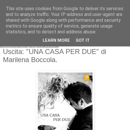
This site uses cookies from Google to deliver its services
and to analyze traffic. Your IP address and user-agent are
shared with Google along with performance and security
metrics to ensure quality of service, generate usage
statistics, and to detect and address abuse.
LEARN MORE
GOT IT
sabato 13 giugno 2015
Uscita: "UNA CASA PER DUE" di
Marilena Boccola.