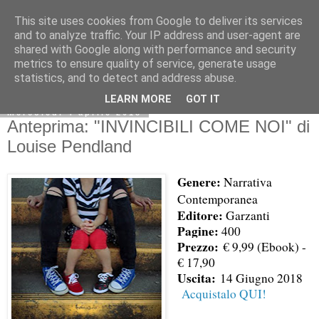
This site uses cookies from Google to deliver its services
and to analyze traffic. Your IP address and user-agent are
shared with Google along with performance and security
metrics to ensure quality of service, generate usage
statistics, and to detect and address abuse.
LEARN MORE
GOT IT
mercoledì 4 aprile 2018
Anteprima: "INVINCIBILI COME NOI" di
Louise Pendland
Genere:
Narrativa
Contemporanea
Editore:
Garzanti
Pagine:
400
Prezzo:
€ 9,99 (Ebook) -
€ 17,90
Uscita:
14 Giugno 2018
Acquistalo QUI!