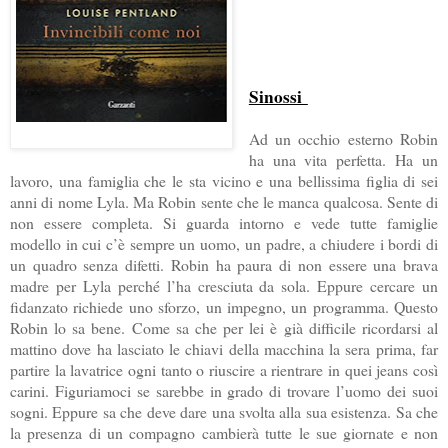
Sinossi
Ad un occhio esterno Robin
ha una vita perfetta. Ha un
lavoro, una famiglia che le sta vicino e una bellissima figlia di sei
anni di nome Lyla. Ma Robin sente che le manca qualcosa. Sente di
non essere completa. Si guarda intorno e vede tutte famiglie
modello in cui c’è sempre un uomo, un padre, a chiudere i bordi di
un quadro senza difetti. Robin ha paura di non essere una brava
madre per Lyla perché l’ha cresciuta da sola. Eppure cercare un
fidanzato richiede uno sforzo, un impegno, un programma. Questo
Robin lo sa bene. Come sa che per lei è già difficile ricordarsi al
mattino dove ha lasciato le chiavi della macchina la sera prima, far
partire la lavatrice ogni tanto o riuscire a rientrare in quei jeans così
carini. Figuriamoci se sarebbe in grado di trovare l’uomo dei suoi
sogni. Eppure sa che deve dare una svolta alla sua esistenza. Sa che
la presenza di un compagno cambierà tutte le sue giornate e non