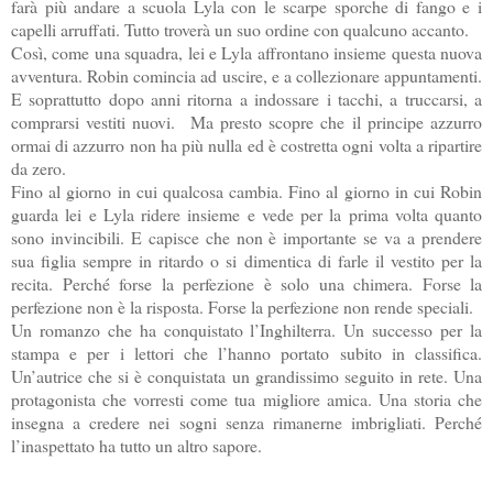
farà più andare a scuola Lyla con le scarpe sporche di fango e i
capelli arruffati. Tutto troverà un suo ordine con qualcuno accanto.
Così, come una squadra, lei e Lyla affrontano insieme questa nuova
avventura. Robin comincia ad uscire, e a collezionare appuntamenti.
E soprattutto dopo anni ritorna a indossare i tacchi, a truccarsi, a
comprarsi vestiti nuovi. Ma presto scopre che il principe azzurro
ormai di azzurro non ha più nulla ed è costretta ogni volta a ripartire
da zero.
Fino al giorno in cui qualcosa cambia. Fino al giorno in cui Robin
guarda lei e Lyla ridere insieme e vede per la prima volta quanto
sono invincibili. E capisce che non è importante se va a prendere
sua figlia sempre in ritardo o si dimentica di farle il vestito per la
recita. Perché forse la perfezione è solo una chimera. Forse la
perfezione non è la risposta. Forse la perfezione non rende speciali.
Un romanzo che ha conquistato l’Inghilterra. Un successo per la
stampa e per i lettori che l’hanno portato subito in classifica.
Un’autrice che si è conquistata un grandissimo seguito in rete. Una
protagonista che vorresti come tua migliore amica. Una storia che
insegna a credere nei sogni senza rimanerne imbrigliati. Perché
l’inaspettato ha tutto un altro sapore.