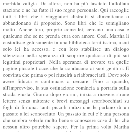
morbida valigia. Da allora, non ha più lasciato l’affollata
stazione e ne ha fatto il suo regno personale. Qui raccoglie
tutti i libri che i viaggiatori distratti si dimenticano o
abbandonano di proposito. Sono libri che le somigliano
molto. Anche loro, proprio come lei, cercano una casa e
qualcuno che se ne prenda cura con amore. Così, Martha li
custodisce gelosamente in una biblioteca fornitissima, a cui
solo lei ha accesso, e con loro stabilisce un dialogo
silenzioso nella speranza di scoprire qualcosa di più sui
legittimi proprietari. Nella speranza di trovare tra quelle
pagine piccole tracce che la conducano ai suoi genitori. È
convinta che prima o poi riuscirà a riabbracciarli. Deve solo
avere fiducia e continuare a cercare. Fino a quando,
all'improvviso, la sua ostinazione comincia a portarla sulla
strada giusta. Giorno dopo giorno, inizia a ricevere strane
lettere senza mittente e brevi messaggi scarabocchiati su
fogli di fortuna: tanti piccoli indizi che le parlano di un
passato a lei sconosciuto. Un passato in cui c’è una persona
che sembra volerle molto bene e conoscere cose di lei che
nessun altro potrebbe sapere. Per la prima volta Martha