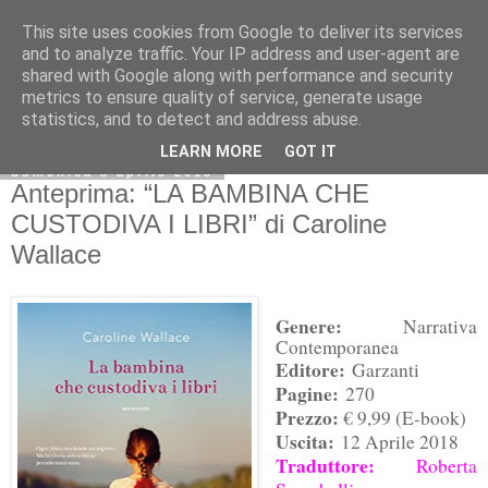
This site uses cookies from Google to deliver its services
and to analyze traffic. Your IP address and user-agent are
shared with Google along with performance and security
metrics to ensure quality of service, generate usage
statistics, and to detect and address abuse.
LEARN MORE
GOT IT
domenica 8 aprile 2018
Anteprima: “LA BAMBINA CHE
CUSTODIVA I LIBRI” di Caroline
Wallace
Genere:
Narrativa
Contemporanea
Editore:
Garzanti
Pagine:
270
Prezzo:
€ 9,99 (E-book)
Uscita:
12 Aprile 2018
Traduttore:
Roberta