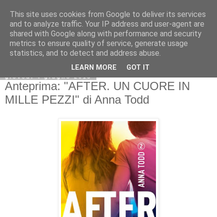
This site uses cookies from Google to deliver its services
and to analyze traffic. Your IP address and user-agent are
shared with Google along with performance and security
metrics to ensure quality of service, generate usage
statistics, and to detect and address abuse.
LEARN MORE
GOT IT
giovedì 4 giugno 2015
Anteprima: "AFTER. UN CUORE IN
MILLE PEZZI" di Anna Todd