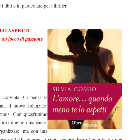
 libri e in particolare per i thriller.
LO ASPETTI
 un tocco di passione
e convinta. Ci pensa la
ta il nuovo fidanzato,
ennis. Con quest'ultimo
ro tra i due non mancano,
organizzare, ma con una
are soli! Gli imprevisti sono sempre dietro l’angolo e i due