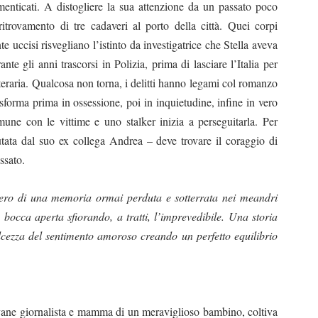
enticati. A distogliere la sua attenzione da un passato poco
 ritrovamento di tre cadaveri al porto della città. Quei corpi
e uccisi risvegliano l’istinto da investigatrice che Stella aveva
ante gli anni trascorsi in Polizia, prima di lasciare l’Italia per
teraria. Qualcosa non torna, i delitti hanno legami col romanzo
asforma prima in ossessione, poi in inquietudine, infine in vero
une con le vittime e uno stalker inizia a perseguitarla. Per
iutata dal suo ex collega Andrea – deve trovare il coraggio di
ssato.
cupero di una memoria ormai perduta e sotterrata nei meandri
a bocca aperta sfiorando, a tratti, l’imprevedibile. Una storia
dolcezza del sentimento amoroso creando un perfetto equilibrio
ovane giornalista e mamma di un meraviglioso bambino, coltiva