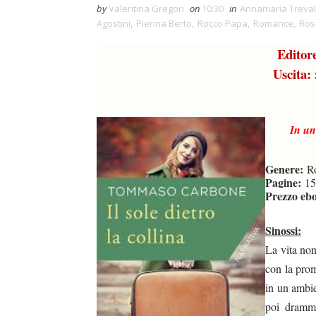
by
Valentina Gregori
on
10:30
in
Annamaria Treva
Agostini
,
Pierina Berto
,
Rocco Papa
,
Romance
,
Ros
Edito
Uscita
In un
Genere:
R
Pagine:
15
Prezzo eb
Sinossi:
La vita non
con la prom
in un ambie
poi dramma