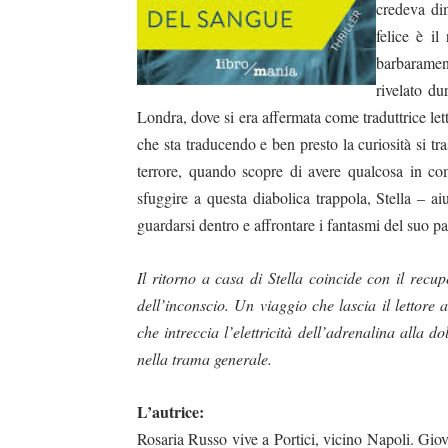
credeva dim
felice è il
barbarament
rivelato dur
Londra, dove si era affermata come traduttrice let
che sta traducendo e ben presto la curiosità si tr
terrore, quando scopre di avere qualcosa in com
sfuggire a questa diabolica trappola, Stella – a
guardarsi dentro e affrontare i fantasmi del suo pa
Il ritorno a casa di Stella coincide con il re
dell’inconscio. Un viaggio che lascia il lettore 
che intreccia l’elettricità dell’adrenalina alla 
nella trama generale.
L’autrice:
Rosaria Russo vive a Portici, vicino Napoli. Gi