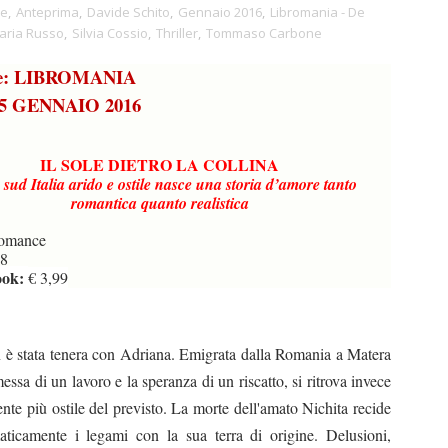
le
,
Anteprima
,
Davide Schito
,
Gennaio 2016
,
Libromania - De
aria Russo
,
Silvia Cossio
,
Thriller
,
Tommaso Carbone
re: LIBROMANIA
: 5 GENNAIO 2016
IL SOLE DIETRO LA COLLINA
 sud Italia arido e ostile nasce una storia d’amore tanto
romantica quanto realistica
omance
8
ook:
€ 3,99
 è stata tenera con Adriana. Emigrata dalla Romania a Matera
essa di un lavoro e la speranza di un riscatto, si ritrova invece
nte più ostile del previsto. La morte dell'amato Nichita recide
ticamente i legami con la sua terra di origine. Delusioni,