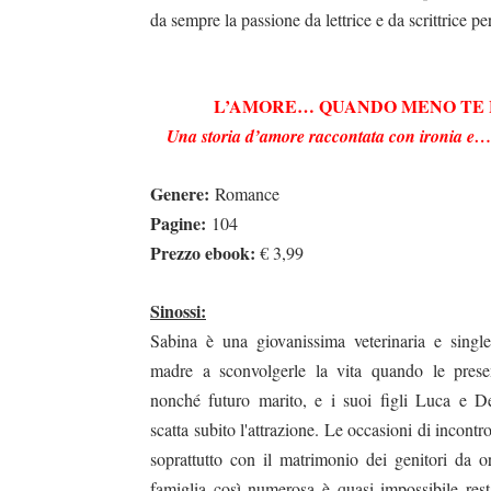
da sempre la passione da lettrice e da scrittrice per i
L’AMORE… QUANDO MENO TE 
Una storia d’amore raccontata con ironia e…
Genere:
Romance
Pagine:
104
Prezzo ebook:
€ 3,99
Sinossi:
Sabina è una giovanissima veterinaria e singl
madre a sconvolgerle la vita quando le presen
nonché futuro marito, e i suoi figli Luca e D
scatta subito l'attrazione. Le occasioni di incont
soprattutto con il matrimonio dei genitori da 
famiglia così numerosa è quasi impossibile rest