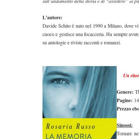
sull’andamento della storia e di “assistere” ai più
L’autore:
Davide Schito è nato nel 1990 a Milano, dove vive
cuoco e gestisce una focacceria. Ha sempre avuto 
su antologie e riviste racconti e romanzi.
Un ritor
Genere:
Th
Pagine:
14
Prezzo eb
Sinossi:
Tornare nel